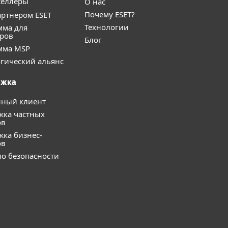
селлеры
О нас
Почему ESET?
артнером ESET
Технологии
мма для
еров
Блог
мма MSP
гический альянс
ржка
нный клиент
жка частных
ов
ка бизнес-
ов
о безопасности