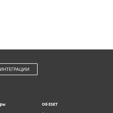
Варианты загрузки
Back to simple download
Выберите другую версию
продукта
 ИНТЕГРАЦИИ
ёры
Об ESET