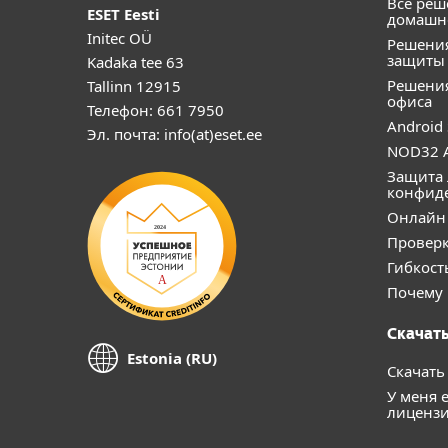
Все реш
ESET Eesti
домашне
Initec OÜ
Решения
защиты
Kadaka tee 63
Решени
Tallinn 12915
офиса
Телефон: 661 7950
Android 
Эл. почта: info(at)eset.ee
NOD32 A
Защита 
конфид
Онлайн 
Проверк
Гибкост
Почему 
Скачать
Estonia (RU)
Скачать
У меня 
лиценз