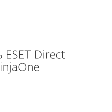
О
Выберите
Блог
Купить
ас
язык
Свяжитесь с нами
Зона клиента
 ESET Direct
injaOne
Документация