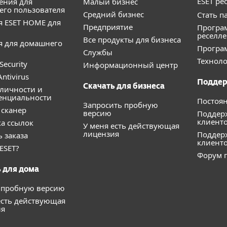
ESET ре
ения для
Малый бизнес
го пользователя
Средний бизнес
Стать п
 ESET HOME для
Предприятие
Програ
реселл
Все продукты для бизнеса
я для домашнего
Програ
Службы
Техноло
Security
Информационный центр
ntivirus
Подде
Скачать для бизнеса
личности и
енциальности
Постоя
Запросить пробную
сканер
версию
Поддер
клиент
а ссылок
У меня есть действующая
лицензия
Поддерж
ь заказа
клиент
ESET?
Форум п
 для дома
 пробную версию
есть действующая
ия