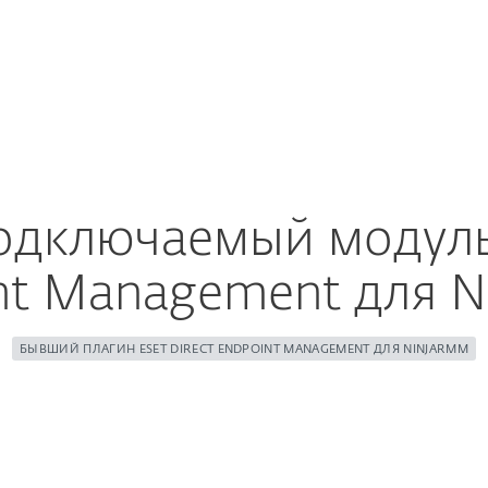
а
н
Почему
Услуги
Партнеры
ESET
одключаемый модуль
nt Management для N
БЫВШИЙ ПЛАГИН ESET DIRECT ENDPOINT MANAGEMENT ДЛЯ NINJARMM
ить загрузку