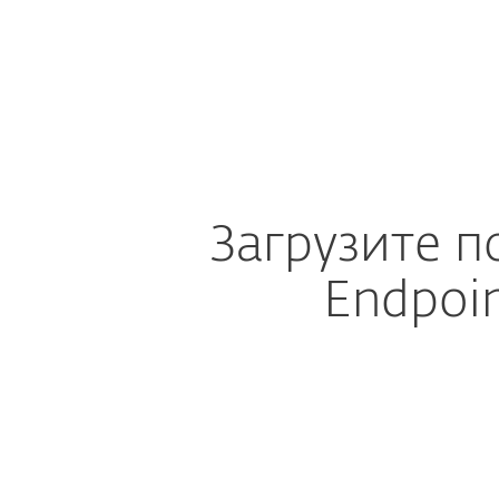
Для дома
Для бизнес
Download DEM plugin for NinjaOne
Платформа
Решения
Загрузите п
Endpoi
Настро