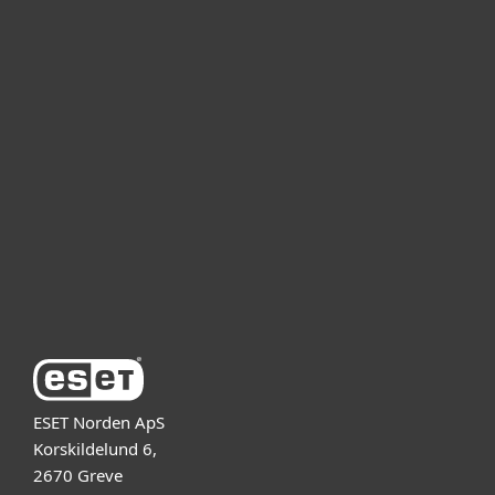
Kotikäyttäjät
Yrityskäyttäjät
Kumppanit
Tuki
Tietoja ESETistä
ESET Norden ApS
Korskildelund 6,
2670 Greve