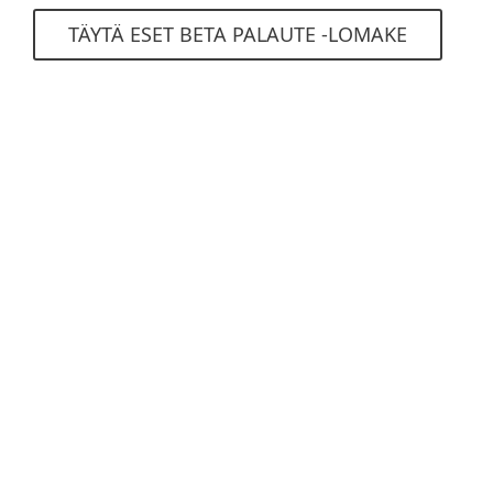
TÄYTÄ ESET BETA PALAUTE -LOMAKE
Tuotteet kotikäyttöön
Yritystuotteet