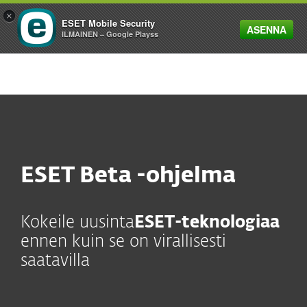
×
ESET Mobile Security
ASENNA
MENU
ILMAINEN – Google Playss
ESET Beta -ohjelma
Kokeile uusinta
ESET-teknologiaa
ennen kuin se on virallisesti
saatavilla