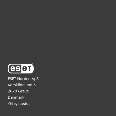
Yrityskäyttäjät
Kumppanit
Tuki
Tietoja ESETistä
ESET Norden ApS
Korskildelund 6,
2670 Greve
Danmark
Yhteystiedot