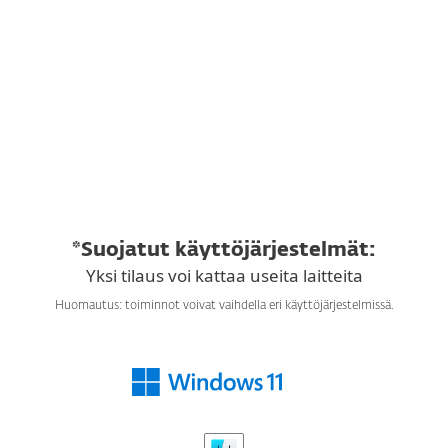
Hinta voimassa vain ensimmäisen kauden ajan.
*Suojatut käyttöjärjestelmät:
Yksi tilaus voi kattaa useita laitteita
Huomautus: toiminnot voivat vaihdella eri käyttöjärjestelmissä.