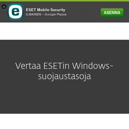
×
ESET Mobile Security
ASENNA
MENU
ILMAINEN – Google Playss
Vertaa ESETin Windows-
suojaustasoja