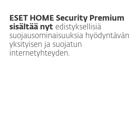
ESET HOME Security Premium
sisältää nyt
edistyksellisiä
suojausominaisuuksia hyödyntävän
yksityisen ja suojatun
internetyhteyden.
Lisätietoja
ESET VPN on ollut suositeltu vaihtoehto
luotettavan salauksensa sekä selauksen
turvallisuutta ja käyttäjien yksityisyyttä
parantavien toimintojensa ansiosta, ja nyt
se tulee suojaamaan verkkotoiminnan
saumattomasti myös ESET HOME Security
Premium -ratkaisussa. Myös VPN