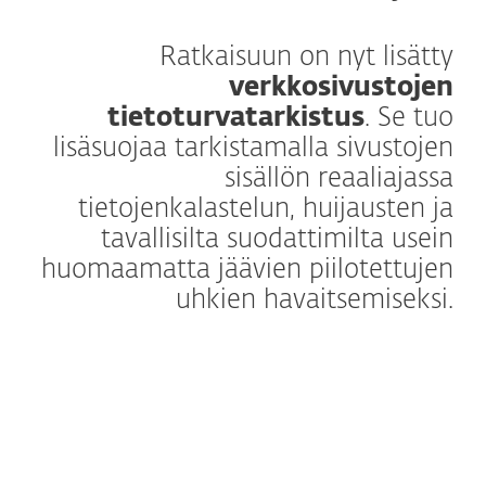
Ratkaisuun on nyt lisätty
verkkosivustojen
tietoturvatarkistus
. Se tuo
lisäsuojaa tarkistamalla sivustojen
sisällön reaaliajassa
tietojenkalastelun, huijausten ja
tavallisilta suodattimilta usein
huomaamatta jäävien piilotettujen
uhkien havaitsemiseksi.
Lisätietoja
Selaimen tietosuoja & suojaus on ESETin
kehittämä sisäinen laajennus, joka
parantaa internetin käyttökokemusta