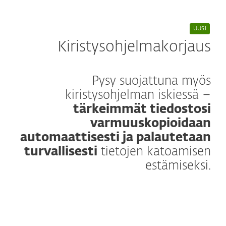
UUSI
Kiristysohjelmakorjaus
Pysy suojattuna myös
kiristysohjelman iskiessä –
tärkeimmät tiedostosi
varmuuskopioidaan
automaattisesti ja palautetaan
turvallisesti
tietojen katoamisen
estämiseksi.
Lisätietoja
Kiristysohjelmahyökkäyksissä tärkeimmät