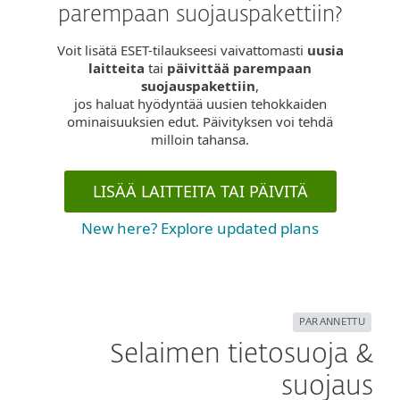
parempaan suojauspakettiin?
Voit lisätä ESET-tilaukseesi vaivattomasti
uusia
laitteita
tai
päivittää parempaan
suojauspakettiin
,
jos haluat hyödyntää uusien tehokkaiden
ominaisuuksien edut. Päivityksen voi tehdä
milloin tahansa.
LISÄÄ LAITTEITA TAI PÄIVITÄ
New here? Explore updated plans
PARANNETTU
Selaimen tietosuoja &
suojaus