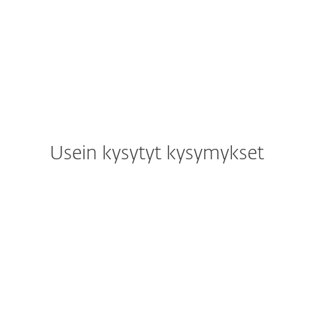
Usein kysytyt kysymykset
Miten voin ladata/asentaa
ESET-ohjelmiston ostamisen
jälkeen?
Voinko kokeilla ESET-
ohjelmistoa ennen ostamista?