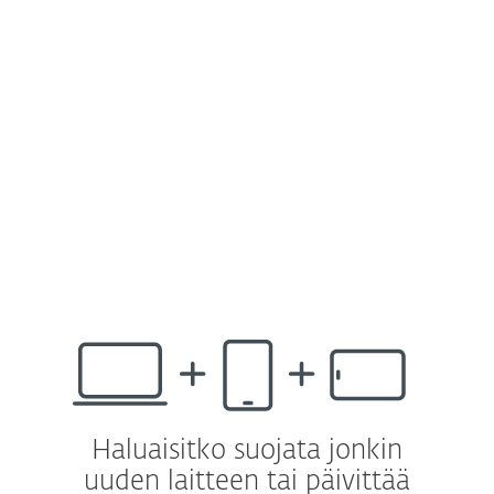
reitittimille* tulee saataville lähiaikoina. Se
suojaa kaikkia verkkoosi yhdistettyjä
laitteita automaattisesti – ilman erillistä,
laitekohtaista asennusta ja konfigurointia.
*Tuodaan markkinoille loppuvuodesta.
Sisältyy ESET HOME Security Ultimate- ja
ESET Small Business Security -ratkaisuihin.
Haluaisitko suojata jonkin
uuden laitteen tai päivittää