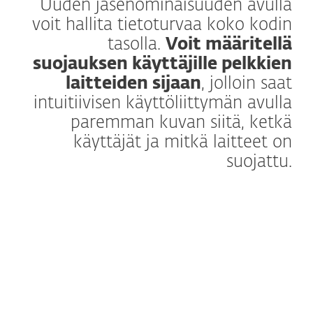
Uuden jäsenominaisuuden avulla
voit hallita tietoturvaa koko kodin
tasolla.
Voit määritellä
suojauksen käyttäjille pelkkien
laitteiden sijaan
, jolloin saat
intuitiivisen käyttöliittymän avulla
paremman kuvan siitä, ketkä
käyttäjät ja mitkä laitteet on
suojattu.
Lisätietoja
ESET HOME on kehittynyt keskitetystä
hallintajärjestelmästä
henkilökohtaisemmaksi ja
intuitiivisemmaksi alustaksi koko kodin
digitaalisen turvallisuuden