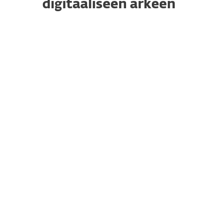
digitaaliseen arkeen
Paluu arkeen?
ULTIMATE
SÄÄSTÄ 20 %
Käytä laitteitasi rauhallisin mielin – hanki
huippuluokan suojauspakettimme, johon
sisältyvät
VPN, henkilöllisyyden suojaus
ja
kiristysohjelmakorjaus
.