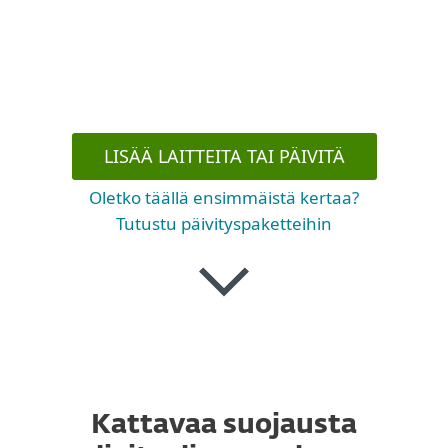
perheenjäseniä, tarkistaa laitteiden tilan tai
hallita palvelujen käyttöoikeuksia.
LISÄÄ LAITTEITA TAI PÄIVITÄ
Oletko täällä ensimmäistä kertaa?
Tutustu päivityspaketteihin
Kattavaa suojausta