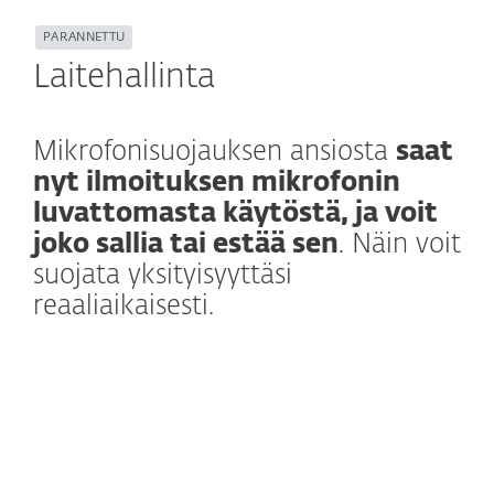
PARANNETTU
Laitehallinta
Mikrofonisuojauksen ansiosta
saat
nyt ilmoituksen mikrofonin
luvattomasta käytöstä, ja voit
joko sallia tai estää sen
. Näin voit
suojata yksityisyyttäsi
reaaliaikaisesti.
Lisätietoja
Laitehallinta kattaa muutakin kuin USB-
laitteet ja verkkokamerat – nyt myös
mikrofonin. Uusi mikrofonisuojaus tuo lisää