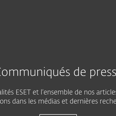
Partenaires
À Propos
os articles
se
Contact
ommuniqués de pres
lités ESET et l’ensemble de nos artic
ons dans les médias et dernières rech