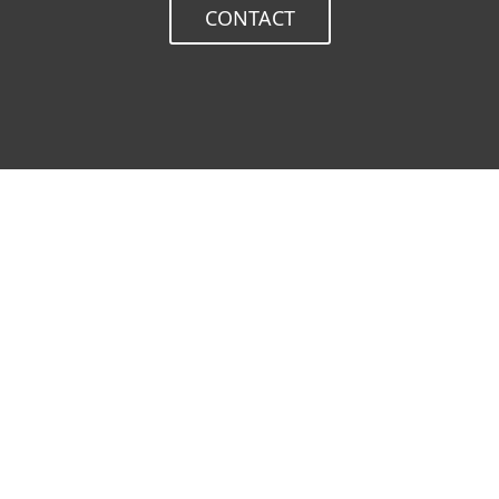
CONTACT
ESET structure son offre sur
organisations critiques
18.05.2026
ESET, premier éditeur européen*
mondial de son offre ESET PRIVAT