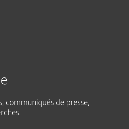
Acheter
À propos
France
se
les, communiqués de presse,
erches.