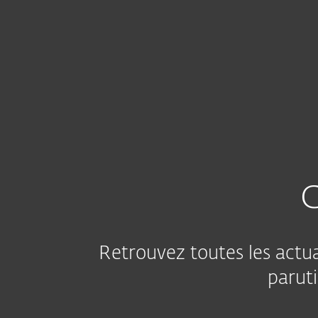
Particuliers
Entreprises
FR
A propos d'ESET
Centre Presse
N
À Propos d'ESET
Centre Pres
C
Retrouvez toutes les actua
paruti