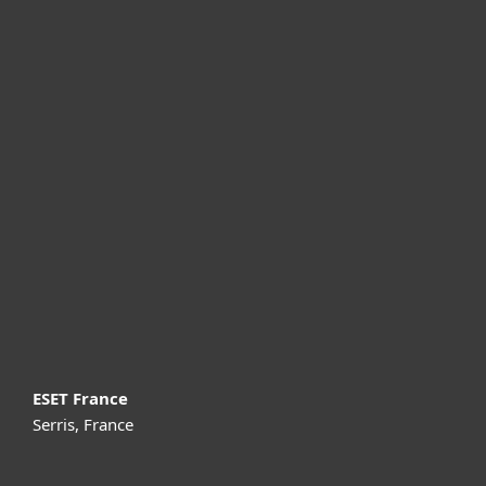
Particuliers
Professionnels
Partenariat
Support
À propos d’ESET
ESET France
Serris, France