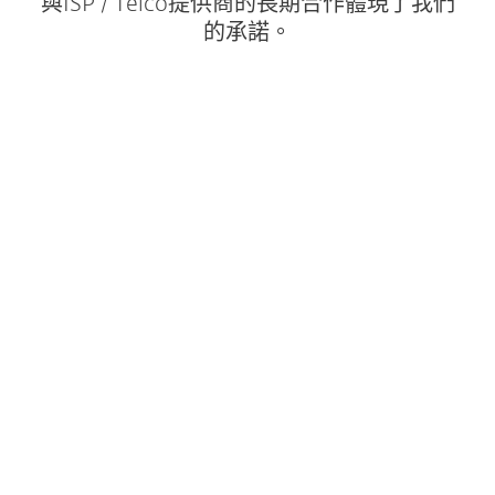
與ISP / Telco提供商的長期合作體現了我們
的承諾。
"選擇此安全解決方案時，競爭差異化可改善
品牌形 但最好的推薦是該應用程序在Google
Play上的出色評級以及越來越多的活躍用
戶。"
全文