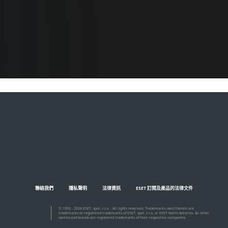
聯絡我們
隱私聲明
法律資訊
ESET 訂閱及產品的法律文件
© 1992 - 2026 ESET, spol. s r.o. - All rights reserved. Trademarks used therein are
trademarks or registered trademarks of ESET, spol. s r.o. or ESET North America. All other
names and brands are registered trademarks of their respective companies.