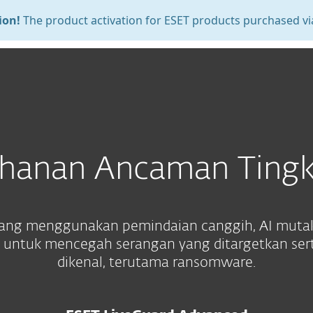
oduct activation for ESET products purchased via this page 
Tenta
ra
Mengapa ESET
ahanan Ancaman Tingk
 yang menggunakan pemindaian canggih, AI mutakh
m untuk mencegah serangan yang ditargetkan ser
dikenal, terutama ransomware.