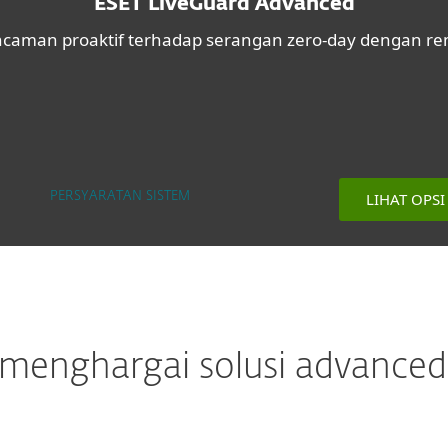
ESET LiveGuard Advanced
caman proaktif terhadap serangan zero-day dengan re
LIHAT OPS
PERSYARATAN SISTEM
enghargai solusi advanced 