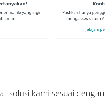
pertanyakan?
Kontr
erima file yang ingin
Pastikan hanya pengg
ah aman.
mengakses sistem A
Jelajahi p
 solusi kami sesuai denga