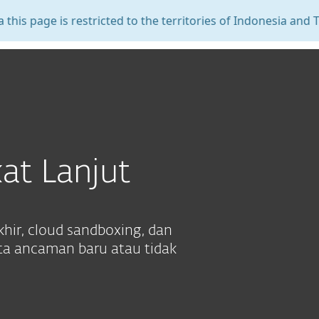
is restricted to the territories of Indonesia and Timor-Lest
ng Kami
Blog
Keranjang
Indonesia
LIHAT OPSI PEMBELIAN
BANTU SAYA MEMILIH
Penjualan bisnis
Zona Pelanggan
at Lanjut
ir, cloud sandboxing, dan
ta ancaman baru atau tidak