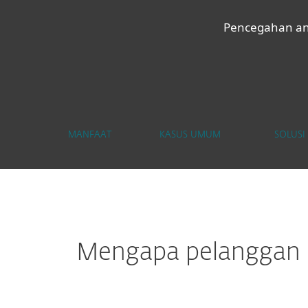
Pencegahan an
MANFAAT
KASUS UMUM
SOLUSI
Mengapa pelanggan m