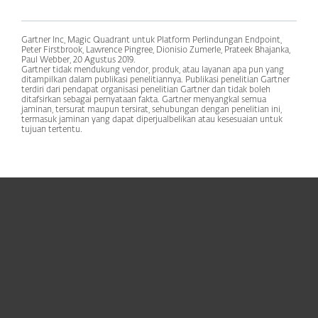
Gartner Inc, Magic Quadrant untuk Platform Perlindungan Endpoint,
Peter Firstbrook, Lawrence Pingree, Dionisio Zumerle, Prateek Bhajanka,
Paul Webber, 20 Agustus 2019
.
Gartner tidak mendukung vendor, produk, atau layanan apa pun yang
ditampilkan dalam publikasi penelitiannya. Publikasi penelitian Gartner
terdiri dari pendapat organisasi penelitian Gartner dan tidak boleh
ditafsirkan sebagai pernyataan fakta. Gartner menyangkal semua
jaminan, tersurat maupun tersirat, sehubungan dengan penelitian ini,
termasuk jaminan yang dapat diperjualbelikan atau kesesuaian untuk
tujuan tertentu
.
Untuk Solusi Personal
Untuk Solusi Bisnis
Kemitraan