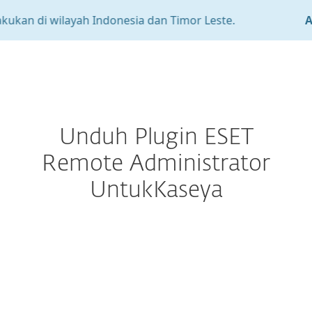
kukan di wilayah Indonesia dan Timor Leste.
At
MENU
Unduh Plugin ESET
Remote Administrator
UntukKaseya
Konfigurasikan unduhan
UNDUH