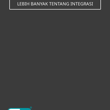
LEBIH BANYAK TENTANG INTEGRASI
Untuk Solusi Personal
Untuk Solusi Bisnis
Kemitraan
Dukungan
Tentang ESET