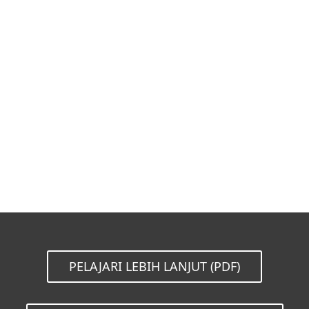
Dokumentasi
Opsi Pengunduhan
Kembali ke unduhan
Pilih versi produk lainnya
PELAJARI LEBIH LANJUT (PDF)