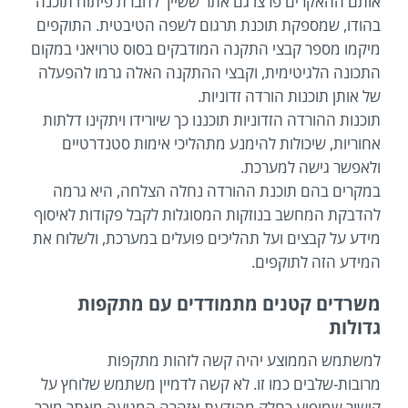
אותם ההאקרים פרצו גם אתר ששייך לחברת פיתוח תוכנה
בהודו, שמספקת תוכנת תרגום לשפה הטיבטית. התוקפים
מיקמו מספר קבצי התקנה המודבקים בסוס טרויאני במקום
התכונה הלגיטימית, וקבצי ההתקנה האלה גרמו להפעלה
של אותן תוכנות הורדה זדוניות.
תוכנות ההורדה הזדוניות תוכננו כך שיורידו ויתקינו דלתות
אחוריות, שיכולות להימנע מתהליכי אימות סטנדרטיים
ולאפשר גישה למערכת.
במקרים בהם תוכנת ההורדה נחלה הצלחה, היא גרמה
להדבקת המחשב בנוזקות המסוגלות לקבל פקודות לאיסוף
מידע על קבצים ועל תהליכים פועלים במערכת, ולשלוח את
המידע הזה לתוקפים.
משרדים קטנים מתמודדים עם מתקפות
גדולות
למשתמש הממוצע יהיה קשה לזהות מתקפות
מרובות-שלבים כמו זו. לא קשה לדמיין משתמש שלוחץ על
קישור שמופיע כחלק מהודעת אזהרה המגיעה מאתר מוכר