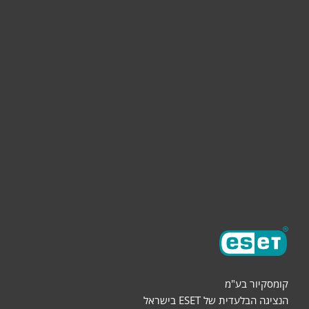
לבית
לעסק
תמיכה
הורדות
שותפים
אודות
קומסקיור בע"מ
הנציגה הבלעדית של ESET בישראל