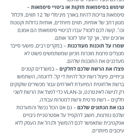
שימוש בסיסמאות חזקות או ביטויי סיסמאות
–
סיסמאות צריכות להיות באורך מינימלי של 12 תווים, ולכלול
מגוון רחב של אותיות, תווים מיוחדים, אותיות גדולות וקטנות
וכו׳. קשה לכם לזכור? עברו לביטויי סיסמאות! הם אמנם
ארוכים יותר, אך קל יותר לזכור אותם.
שמרו על תוכנות מעודכנות
– במקרים רבים, פושעי סייבר
מנצלים פרצות מוכרות מכיוון שמשתמשים פשוט לא
מעדכנים את התוכנות שלהם.
פצלו את הרשת שלכם לחלקים
– במשרדים קטנים
וביתיים, פיצול רשת יכול להיות די קל. לדוגמה, השתמשו
ברשת אלחוטית המיועדת לאורחים עבור מכשירים שזקוקים
רק לגישה לאינטרנט, וב-VLAN כדי לפצל את הרשת לשני
חלקים – רשת פרטית ורשת למטרות עבודה.
גבו את הנתונים שלכם
– גם אם הכול נכשל והמערכות
שלכם נפרצות, חשוב להקפיד על אסטרטגיית גיבויים
אפקטיבית שתאפשר לכם להמשיך ולנהל את העסק ללא
עיכובים מיותרים.