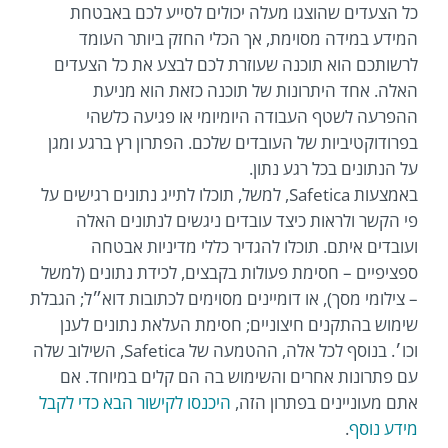
כל הצעדים שהוצגו מעלה יכולים לסייע לכם באבטחת
המידע במידה מסוימת, אך הכלי החזק ביותר העומד
לרשותכם הוא תוכנה שעוזרת לכם לבצע את כל הצעדים
האלה. אחד היתרונות של תוכנה כזאת הוא מניעת
ההפרעה לשטף העבודה היומיומי או פגיעה כלשהי
בפרודוקטיביות של העובדים שלכם. הפתרון רץ ברגע ומגן
על הנתונים בכל רגע נתון.
באמצעות Safetica, למשל, תוכלו לתייג נתונים רגישים על
פי הקשר ולראות כיצד עובדים ניגשים לנתונים האלה
ועובדים איתם. תוכלו להגדיר כללי מדיניות אבטחה
ספציפיים – חסימת פעולות בקבצים, לכידת נתונים (למשל
– צילומי מסך), או דומיינים מסוימים לכתובות דוא״ל; הגבלת
שימוש בהתקנים חיצוניים; חסימת העלאת נתונים לענן
וכו׳. בנוסף לכל אלה, ההטמעה של Safetica, השילוב שלה
עם פתרונות אחרים והשימוש בה הם קלים במיוחד. אם
אתם מעוניינים בפתרון הזה,
היכנסו לקישור הבא כדי לקבל
מידע נוסף
.