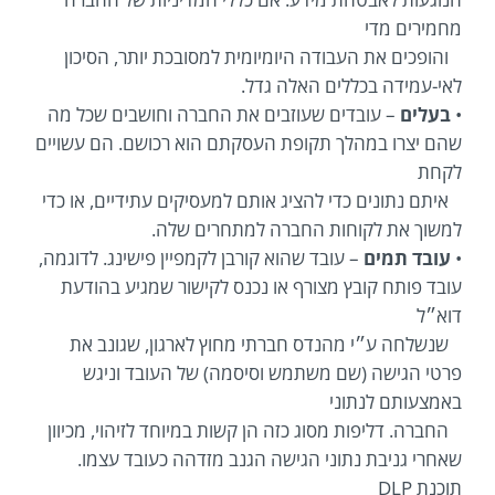
מחמירים מדי
והופכים את העבודה היומיומית למסובכת יותר, הסיכון
לאי-עמידה בכללים האלה גדל.
•
בעלים
– עובדים שעוזבים את החברה וחושבים שכל מה
שהם יצרו במהלך תקופת העסקתם הוא רכושם. הם עשויים
לקחת
איתם נתונים כדי להציג אותם למעסיקים עתידיים, או כדי
למשוך את לקוחות החברה למתחרים שלה.
•
עובד תמים
– עובד שהוא קורבן לקמפיין פישינג. לדוגמה,
עובד פותח קובץ מצורף או נכנס לקישור שמגיע בהודעת
דוא״ל
שנשלחה ע״י מהנדס חברתי מחוץ לארגון, שגונב את
פרטי הגישה (שם משתמש וסיסמה) של העובד וניגש
באמצעותם לנתוני
החברה. דליפות מסוג כזה הן קשות במיוחד לזיהוי, מכיוון
שאחרי גניבת נתוני הגישה הגנב מזדהה כעובד עצמו.
תוכנת DLP