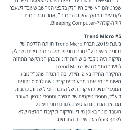
״אנו מוציאים הודעות על דליפת מידע ל-8,000 בני אדם
שפרטיהם האישיים היו חלק בקבצי המחשב שעובד לשעבר
לקח עימו במהלך עזיבת החברה״, אמר דובר חברת
קוקה-קולה ל-Bleeping Computer.
#5 Trend Micro
בשנת 2019, חברת Trend Micro חוותה הדלפה של
נתונים אישיים ע״י גורם זדוני פנימי. החברה גילתה שחלק
מלקוחותיה מקבלים שיחות זדוניות בהן המתקשר מתחזה
למערך התמיכה של Trend Micro.
החקירה החלה באופן מיידי, ובה התגלה שהנ״ל נובע
מאיום פנימי. אחד מהעובדים קיבל גישה לבסיס נתונים
הנוגע לתמיכת הלקוחות של החברה וכלל שמות, כתובות
דוא״ל, מספרי טיקטים של תמיכה ומספרי טלפון. העובד
מכר את הנתונים הרגישים לגורם זדוני חיצוני.
העובד פוטר באופן מיידי, והלקוחות קיבלו המלצה שלא
לשתף פעולה עם שיחות התרמית.