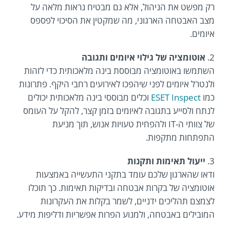
רק מפשט את הניהול, אלא גם מבטיח נראות מלאה על
מצב האבטחה הארגוני, מה שמקטין את הסיכוי לפספס
איומים.
2.
אוטומציה של גילוי איומים ותגובה
השתמשו באוטומציה מבוססת בינה מלאכותית כדי לזהות
ולנטרל איומים לפני שיהפכו לאירועים רחבי היקף. פתרונות
כמו
ESET Inspect
וכלים מבוססי בינה מלאכותית יכולים
לנתח ולסייע בתגובה לאיומים בזמן קצר, להקל על העומס
של צוותי ה-IT ולהפחית טעויות אנוש, תוך מניעת
התפתחות מתקפות.
3.
ייעול תאימות ותקנות
ודאו שהארגון שלכם עומד בתקני התעשייה באמצעות
אוטומציה של בקרות אבטחה ובדיקות תאימות. כך תוכלו
לצמצם תהליכים ידניים, לשמר בקלות את העקרונות
המובילים באבטחה, ולמנוע הפרות אפשריות ודליפות מידע.