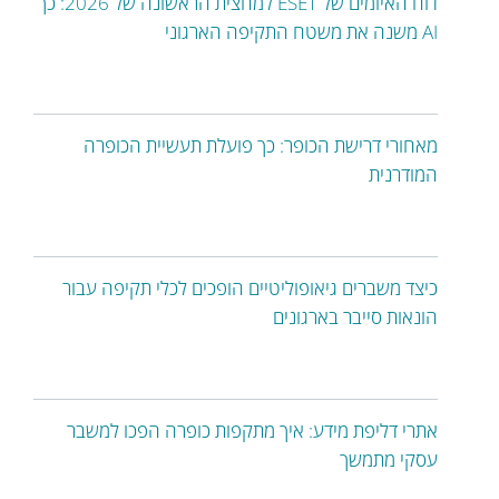
דוח האיומים של ESET למחצית הראשונה של 2026: כך
AI משנה את משטח התקיפה הארגוני
מאחורי דרישת הכופר: כך פועלת תעשיית הכופרה
המודרנית
כיצד משברים גיאופוליטיים הופכים לכלי תקיפה עבור
הונאות סייבר בארגונים
אתרי דליפת מידע: איך מתקפות כופרה הפכו למשבר
עסקי מתמשך