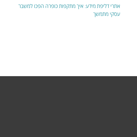
אתרי דליפת מידע: איך מתקפות כופרה הפכו למשבר
עסקי מתמשך
לבית
לעסק
תמיכה