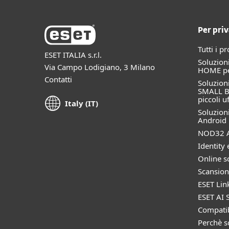
Per priv
Tutti i p
ESET ITALIA s.r.l.
Soluzioni
Via Campo Lodigiano, 3 Milano
HOME per
Contatti
Soluzioni
SMALL B
piccoli uf
Italy (IT)
Soluzioni
Android
NOD32 A
Identity 
Online s
Scansion
ESET Lin
ESET AI S
Compatib
Perchè s