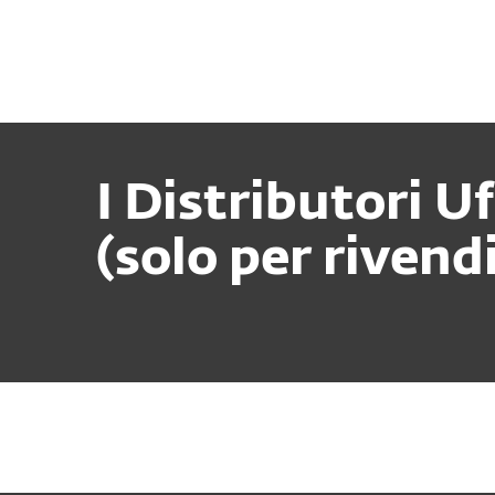
Privati
Aziende
IT
Per le aziende
Partner ESET
Distr
Programma MSP
Partner P
I Distributo
(solo per rivendi