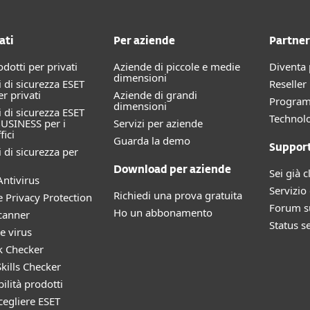
ati
Per aziende
Partner
rodotti per privati
Aziende di piccole e medie
Diventa 
dimensioni
 di sicurezza ESET
Reselle
 privati
Aziende di grandi
Progra
dimensioni
 di sicurezza ESET
Technolo
USINESS per i
Servizi per aziende
fici
Guarda la demo
Suppor
 di sicurezza per
Download per aziende
Sei già c
ntivirus
Servizio 
Richiedi una prova gratuita
e Privacy Protection
Forum su
Ho un abbonamento
canner
Status s
e virus
k Checker
kills Checker
ilità prodotti
cegliere ESET