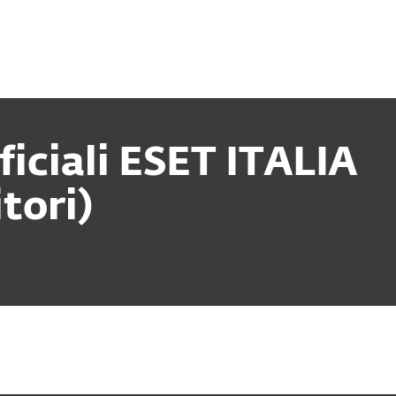
Rivenditori
ibutori ufficiali
rogram
Integrazioni
ri Ufficiali ES
tori)