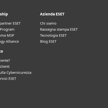
ship
Azienda ESET
partner ESET
Chi siamo
r Program
Rassegna stampa ESET
mma MSP
Tecnologia ESET
gy Alliance
Blog ESET
to
liente?
clienti
lla Cybersicurezza
ervizi ESET