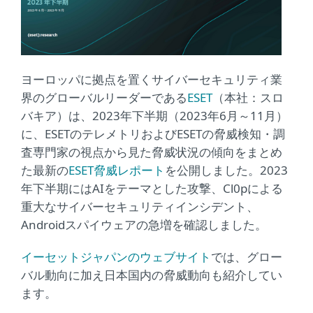
ヨーロッパに拠点を置くサイバーセキュリティ業
界のグローバルリーダーである
ESET
（本社：スロ
バキア）は、2023年下半期（2023年6月～11月）
に、ESETのテレメトリおよびESETの脅威検知・調
査専門家の視点から見た脅威状況の傾向をまとめ
た最新の
ESET脅威レポート
を公開しました。2023
年下半期にはAIをテーマとした攻撃、Cl0pによる
重大なサイバーセキュリティインシデント、
Androidスパイウェアの急増を確認しました。
イーセットジャパンのウェブサイト
では、グロー
バル動向に加え日本国内の脅威動向も紹介してい
ます。