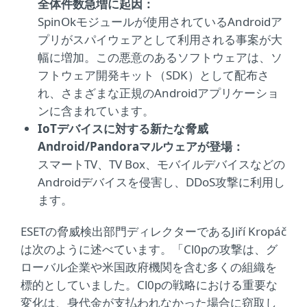
全体件数急増に起因：
SpinOkモジュールが使用されているAndroidア
プリがスパイウェアとして利用される事案が大
幅に増加。この悪意のあるソフトウェアは、ソ
フトウェア開発キット（SDK）として配布さ
れ、さまざまな正規のAndroidアプリケーショ
ンに含まれています。
IoTデバイスに対する新たな脅威
Android/Pandoraマルウェアが登場：
スマートTV、TV Box、モバイルデバイスなどの
Androidデバイスを侵害し、DDoS攻撃に利用し
ます。
ESETの脅威検出部門ディレクターであるJiří Kropáč
は次のように述べています。「Cl0pの攻撃は、グ
ローバル企業や米国政府機関を含む多くの組織を
標的としていました。Cl0pの戦略における重要な
変化は、身代金が支払われなかった場合に窃取し