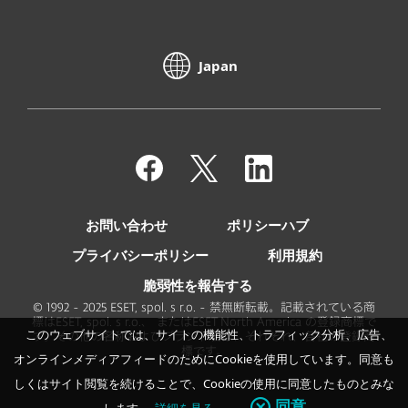
Japan
お問い合わせ
ポリシーハブ
プライバシーポリシー
利用規約
脆弱性を報告する
© 1992 - 2025 ESET, spol. s r.o. - 禁無断転載。記載されている商
標はESET, spol. s r.o.、 またはESET North America の登録商標で
このウェブサイトでは、サイトの機能性、トラフィック分析、広告、
す。その他の名称およびブランド名は、それぞれ、各社の登録商
標です。
オンラインメディアフィードのためにCookieを使用しています。同意も
しくはサイト閲覧を続けることで、Cookieの使用に同意したものとみな
同意