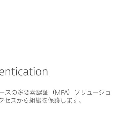
ESETについて
ブログ
購入
Japan
法人向けお問い合わせ
ご契約中のお客様
entication
ースの多要素認証（MFA）ソリューショ
クセスから組織を保護します。