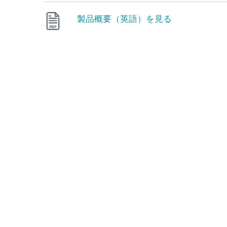
製品概要（英語）を見る
MFAを簡単に実行
複数の認証方法
わずか10分でセットアップ