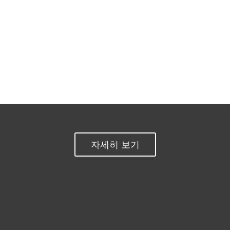
문서
다운로드 옵션
간편 다운로드로 복귀
다른 제품 버전 선택
자세히 보기
개인용