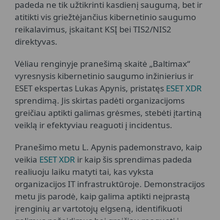
padeda ne tik užtikrinti kasdienį saugumą, bet ir
atitikti vis griežtėjančius kibernetinio saugumo
reikalavimus, įskaitant KSĮ bei TIS2/NIS2
direktyvas.
Vėliau renginyje pranešimą skaitė „Baltimax“
vyresnysis kibernetinio saugumo inžinierius ir
ESET ekspertas Lukas Apynis, pristatęs
ESET XDR
sprendimą. Jis skirtas padėti organizacijoms
greičiau aptikti galimas grėsmes, stebėti įtartiną
veiklą ir efektyviau reaguoti į incidentus.
Pranešimo metu L. Apynis pademonstravo, kaip
veikia
ESET XDR
ir kaip šis sprendimas padeda
realiuoju laiku matyti tai, kas vyksta
organizacijos IT infrastruktūroje. Demonstracijos
metu jis parodė, kaip galima aptikti neįprastą
įrenginių ar vartotojų elgseną, identifikuoti