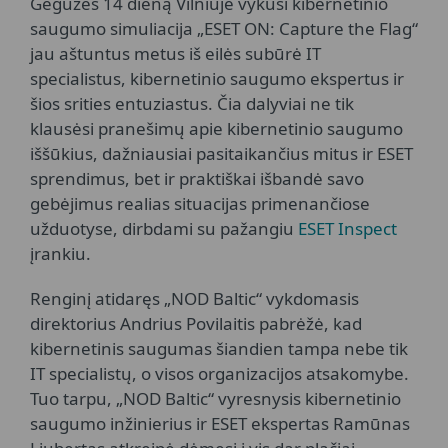
Gegužės 14 dieną Vilniuje vykusi kibernetinio
saugumo simuliacija „ESET ON: Capture the Flag“
jau aštuntus metus iš eilės subūrė IT
specialistus, kibernetinio saugumo ekspertus ir
šios srities entuziastus. Čia dalyviai ne tik
klausėsi pranešimų apie kibernetinio saugumo
iššūkius, dažniausiai pasitaikančius mitus ir ESET
sprendimus, bet ir praktiškai išbandė savo
gebėjimus realias situacijas primenančiose
užduotyse, dirbdami su pažangiu
ESET Inspect
įrankiu.
Renginį atidaręs „NOD Baltic“ vykdomasis
direktorius Andrius Povilaitis pabrėžė, kad
kibernetinis saugumas šiandien tampa nebe tik
IT specialistų, o visos organizacijos atsakomybe.
Tuo tarpu, „NOD Baltic“ vyresnysis kibernetinio
saugumo inžinierius ir ESET ekspertas Ramūnas