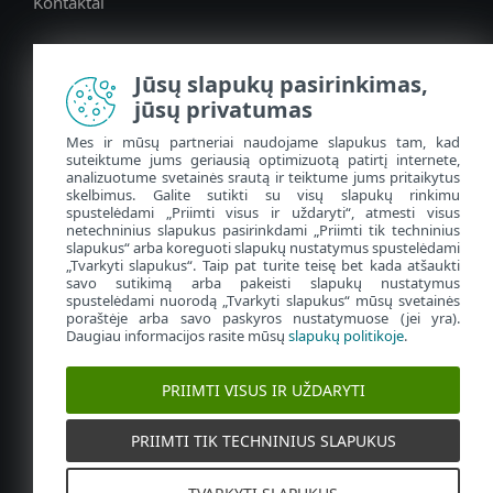
Kontaktai
Jūsų slapukų pasirinkimas,
Lithuania (LT)
jūsų privatumas
Mes ir mūsų partneriai naudojame slapukus tam, kad
suteiktume jums geriausią optimizuotą patirtį internete,
analizuotume svetainės srautą ir teiktume jums pritaikytus
skelbimus. Galite sutikti su visų slapukų rinkimu
spustelėdami „Priimti visus ir uždaryti“, atmesti visus
netechninius slapukus pasirinkdami „Priimti tik techninius
slapukus“ arba koreguoti slapukų nustatymus spustelėdami
„Tvarkyti slapukus“. Taip pat turite teisę bet kada atšaukti
Kontaktai
Teisiniai dokumentai
savo sutikimą arba pakeisti slapukų nustatymus
spustelėdami nuorodą „Tvarkyti slapukus“ mūsų svetainės
Privatumas
Tvarkyti slapukus
poraštėje arba savo paskyros nustatymuose (jei yra).
Daugiau informacijos rasite mūsų
slapukų politikoje
.
Teisė
Pranešti
Svetainės medis
PRIIMTI VISUS IR UŽDARYTI
Visos teisės saugomos ©1992 - 2026 ESET, spol. s r.o. Visi čia
naudojami prekių ženklai yra prekiniai ženklai arba įregistruoti
PRIIMTI TIK TECHNINIUS SLAPUKUS
ESET prekiniai ženklai, spol. s r.o. arba ESET North America
prekiniai ženklai. Visi kiti pavadinimai ir prekiniai ženklai yra
įregistruoti jų atstovaujamų įmonių prekiniai ženklai.