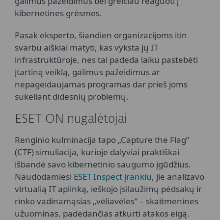
galimus pažeidimus bei greičiau reaguoti į
kibernetines grėsmes.
Pasak eksperto, šiandien organizacijoms itin
svarbu aiškiai matyti, kas vyksta jų IT
infrastruktūroje, nes tai padeda laiku pastebėti
įtartiną veiklą, galimus pažeidimus ar
nepageidaujamas programas dar prieš joms
sukeliant didesnių problemų.
ESET ON nugalėtojai
Renginio kulminacija tapo „Capture the Flag“
(CTF) simuliacija, kurioje dalyviai praktiškai
išbandė savo kibernetinio saugumo įgūdžius.
Naudodamiesi
ESET Inspect įrankiu
, jie analizavo
virtualią IT aplinką, ieškojo įsilaužimų pėdsakų ir
rinko vadinamąsias „vėliavėles“ – skaitmenines
užuominas, padedančias atkurti atakos eigą.