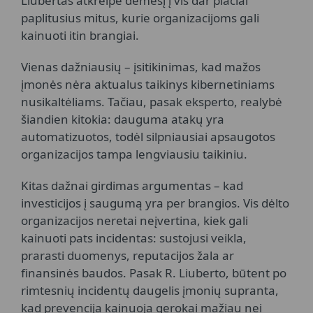
Liubertas atkreipė dėmesį į vis dar plačiai
paplitusius mitus, kurie organizacijoms gali
kainuoti itin brangiai.
Vienas dažniausių – įsitikinimas, kad mažos
įmonės nėra aktualus taikinys kibernetiniams
nusikaltėliams. Tačiau, pasak eksperto, realybė
šiandien kitokia: dauguma atakų yra
automatizuotos, todėl silpniausiai apsaugotos
organizacijos tampa lengviausiu taikiniu.
Kitas dažnai girdimas argumentas – kad
investicijos į saugumą yra per brangios. Vis dėlto
organizacijos neretai neįvertina, kiek gali
kainuoti pats incidentas: sustojusi veikla,
prarasti duomenys, reputacijos žala ar
finansinės baudos. Pasak R. Liuberto, būtent po
rimtesnių incidentų daugelis įmonių supranta,
kad prevencija kainuoja gerokai mažiau nei