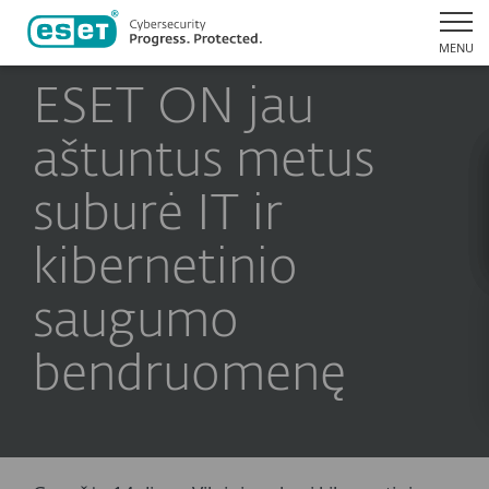
MENU
ESET ON jau
aštuntus metus
suburė IT ir
kibernetinio
saugumo
bendruomenę