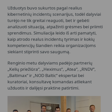
Užduotys buvo sukurtos pagal realius
kibernetinių incidentų scenarijus, todėl dalyviai
turėjo ne tik greitai reaguoti, bet ir gebėti
analizuoti situaciją, atpažinti grėsmes bei priimti
sprendimus. Simuliacija leido iš arti pamatyti,
kaip atrodo realus incidentų tyrimas ir kokių
kompetencijų šiandien reikia organizacijoms
siekiant stiprinti savo saugumą.
Renginio metu dalyviams padėjo partnerių
„Kelių priežiūra“, „Heximus“, „Atea“, „RNDV“,
„Baltimax“ ir „NOD Baltic“ ekspertai bei
kuratoriai, konsultavę komandas atliekant
užduotis ir dalijęsi praktine patirtimi.