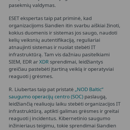
pasekmių valdymas.
ESET ekspertas taip pat priminė, kad
organizacijoms šiandien itin svarbu aiškiai žinoti,
kokius duomenis ir sistemas jos saugo, naudoti
kelių veiksnių autentifikaciją, reguliariai
atnaujinti sistemas ir nuolat stebėti IT
infrastruktūrą. Tam vis dažniau pasitelkiami
SIEM, EDR ar
XDR
sprendimai, leidžiantys
greičiau pastebėti įtartiną veiklą ir operatyviai
reaguoti į grėsmes.
R. Liubertas taip pat pristatė
„NOD Baltic“
saugumo operacijų centro (SOC)
paslaugą,
leidžiančią realiuoju laiku stebėti organizacijos IT
infrastruktūrą, aptikti galimas grėsmes ir greitai
reaguoti į incidentus. Kibernetinio saugumo
inžinieriaus teigimu, tokie sprendimai šiandien