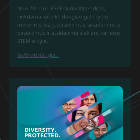
Nuo 2016 m. ESET skiria stipendijas,
siekdama suteikti daugiau galimybių
moterims, už jų pasiekimus, akademinius
pasiekimus ir atsidavimą siekiant karjeros
STEM srityje.
Sužinoti daugiau