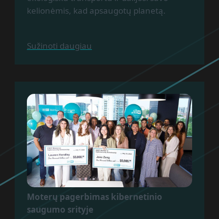
kelionėmis, kad apsaugotų planetą.
Sužinoti daugiau
Moterų pagerbimas kibernetinio
saugumo srityje