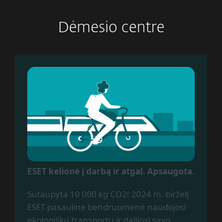
Dėmesio centre
ESET kelionė į darbą ir atgal. Apsaugota.
Sutaupyta 10 000 kg CO2! 2024 m. birželį
ESET pasaulinė bendruomenė naudojosi
ekologišku transportu ir dalijosi savo