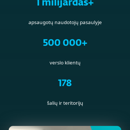
1 milijardas+
apsaugotų naudotojų pasaulyje
500 000+
verslo klientų
178
šalių ir teritorijų