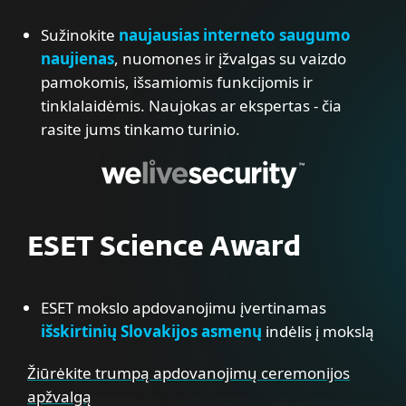
Sužinokite
naujausias interneto saugumo
naujienas
, nuomones ir įžvalgas su vaizdo
pamokomis, išsamiomis funkcijomis ir
tinklalaidėmis. Naujokas ar ekspertas - čia
rasite jums tinkamo turinio.
ESET Science Award
ESET mokslo apdovanojimu įvertinamas
išskirtinių Slovakijos asmenų
indėlis į mokslą
Žiūrėkite trumpą apdovanojimų ceremonijos
apžvalgą