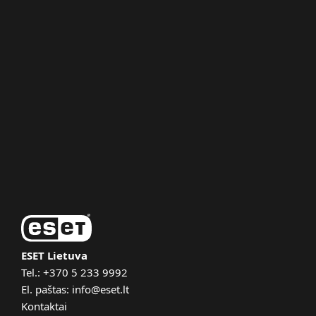
Verslui
ESET partneriams
ESET pagalba
Apie ESET
Vaizdo pristatymai
ESET Lietuva
Tel.:
+370 5 233 9992
El. paštas:
info@eset.lt
Kontaktai