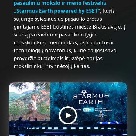
pasauliniu mokslo ir meno festivaliu
„Starmus Earth powered by ESET“
, kuris
sujungė šviesiausius pasaulio protus
gimtajame ESET būstinės mieste Bratislavoje. Į
sceną pakvietėme pasaulinio lygio
mokslininkus, menininkus, astronautus ir
technologijų novatorius, kurie dalijosi savo
proveržio atradimais ir įkvėpė naujas
mokslininkų ir tyrinėtojų kartas.