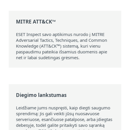
MITRE ATT&CK™
ESET Inspect savo aptikimus nurodo į MITRE
Adversarial Tactics, Techniques, and Common
Knowledge (ATT&CK™) sistemą, kuri vienu
paspaudimu pateikia išsamius duomenis apie
net ir labai sudėtingas grėsmes.
Diegimo lankstumas
Leidžiame jums nuspręsti, kaip diegti saugumo
sprendimą: Jis gali veikti jūsų nuosavuose
serveriuose, esančiuose patalpose, arba įdiegtas
debesyje, todėl galite pritaikyti savo sąranką