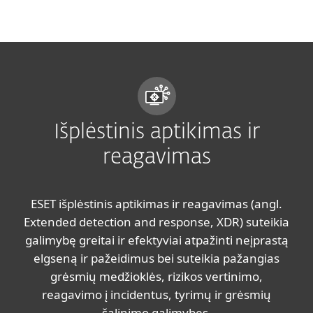
MENU
Išplėstinis aptikimas ir
reagavimas
ESET išplėstinis aptikimas ir reagavimas (angl.
Extended detection and response, XDR) suteikia
galimybę greitai ir efektyviai atpažinti neįprastą
elgseną ir pažeidimus bei suteikia pažangias
grėsmių medžioklės, rizikos vertinimo,
reagavimo į incidentus, tyrimų ir grėsmių
šalinimo galimybes.