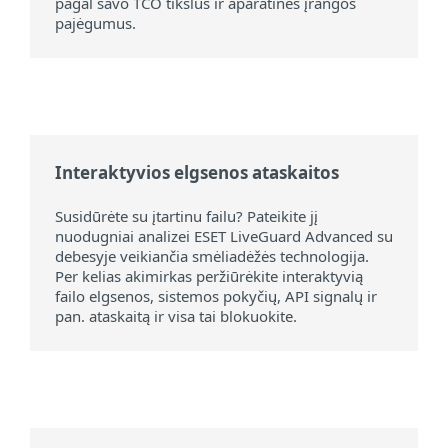
pagal savo TCO tikslus ir aparatinės įrangos
pajėgumus.
Interaktyvios elgsenos ataskaitos
Susidūrėte su įtartinu failu? Pateikite jį
nuodugniai analizei ESET LiveGuard Advanced su
debesyje veikiančia smėliadėžės technologija.
Per kelias akimirkas peržiūrėkite interaktyvią
failo elgsenos, sistemos pokyčių, API signalų ir
pan. ataskaitą ir visa tai blokuokite.