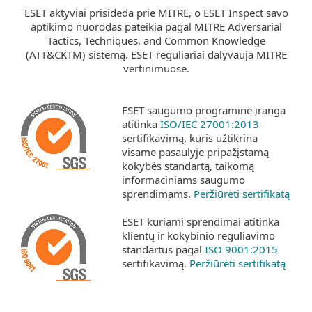
ESET aktyviai prisideda prie MITRE, o ESET Inspect savo
aptikimo nuorodas pateikia pagal MITRE Adversarial
Tactics, Techniques, and Common Knowledge
(ATT&CKTM) sistemą. ESET reguliariai dalyvauja MITRE
vertinimuose.
ESET saugumo programinė įranga
atitinka
ISO/IEC 27001:2013
sertifikavimą, kuris užtikrina
visame pasaulyje pripažįstamą
kokybės standartą, taikomą
informaciniams saugumo
sprendimams.
Peržiūrėti sertifikatą
ESET kuriami sprendimai atitinka
klientų ir kokybinio reguliavimo
standartus pagal
ISO 9001:2015
sertifikavimą.
Peržiūrėti sertifikatą