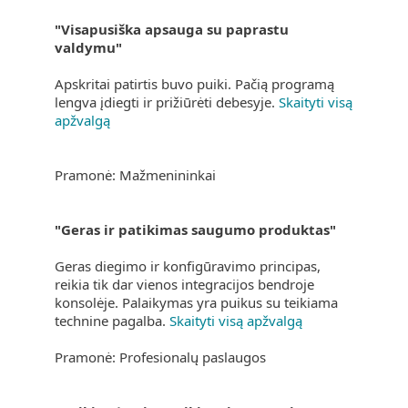
"Visapusiška apsauga su paprastu
valdymu"
Apskritai patirtis buvo puiki. Pačią programą
lengva įdiegti ir prižiūrėti debesyje.
Skaityti visą
apžvalgą
Pramonė: Mažmenininkai
"Geras ir patikimas saugumo produktas"
Geras diegimo ir konfigūravimo principas,
reikia tik dar vienos integracijos bendroje
konsolėje. Palaikymas yra puikus su teikiama
technine pagalba.
Skaityti visą apžvalgą
Pramonė: Profesionalų paslaugos