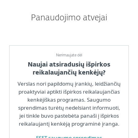
Panaudojimo atvejai
Nerimaujate dėl
Naujai atsiradusių išpirkos
reikalaujančių kenkėjų?
Verslas nori papildomų įrankių, leidžiančių
proaktyviai aptikti išpirkos reikalaujančias
kenkėjiškas programas. Saugumo
sprendimas turėtų nedelsiant informuoti,
jei tinkle buvo pastebėta panaši į išpirkos
reikalaujantį kenkėją programinė įranga.
ESET saugumo sprendimas