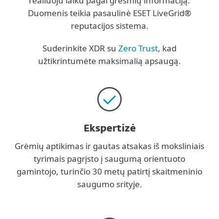
realiuoju laiku pagal grėsmių informaciją.
Duomenis teikia pasaulinė ESET LiveGrid®
reputacijos sistema.
Suderinkite XDR su
Zero Trust
, kad
užtikrintumėte maksimalią apsaugą.
Ekspertizė
Grėmių aptikimas ir gautas atsakas iš moksliniais
tyrimais pagrįsto į saugumą orientuoto
gamintojo, turinčio 30 metų patirtį skaitmeninio
saugumo srityje.