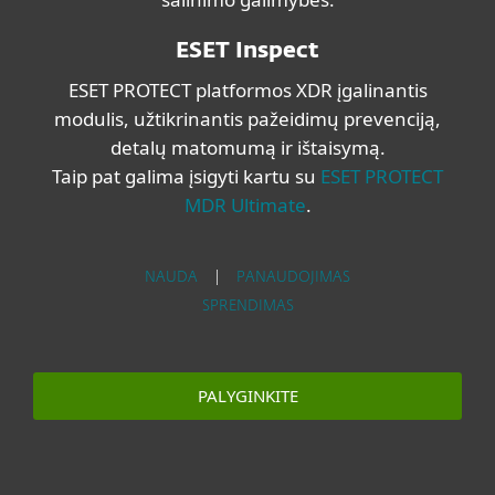
ESET Inspect
ESET PROTECT platformos XDR įgalinantis
modulis, užtikrinantis pažeidimų prevenciją,
detalų matomumą ir ištaisymą.
Taip pat galima įsigyti kartu su
ESET PROTECT
MDR Ultimate
.
NAUDA
|
PANAUDOJIMAS
SPRENDIMAS
PALYGINKITE