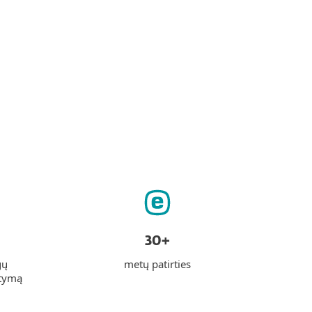
30+
gų
metų patirties
stymą