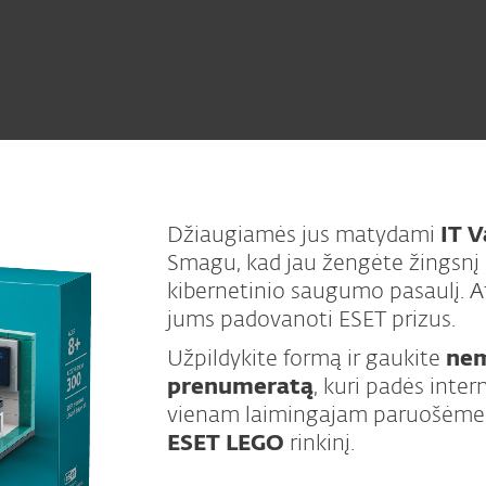
Džiaugiamės jus matydami
IT 
Smagu, kad jau žengėte žingsnį 
kibernetinio saugumo pasaulį. A
jums padovanoti ESET prizus.
Užpildykite formą ir gaukite
nem
prenumeratą
, kuri padės inter
vienam laimingajam paruošėme i
ESET LEGO
rinkinį.