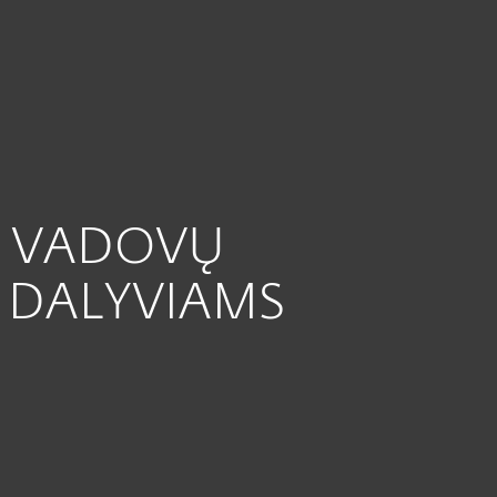
Apie ESET
Kodėl ESET?
T VADOVŲ
 DALYVIAMS