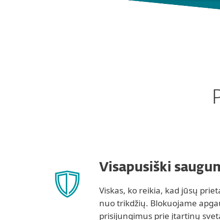
Visapusiški saugu
Viskas, ko reikia, kad jūsų prie
nuo trikdžių. Blokuojame apgaul
prisijungimus prie įtartinų svet