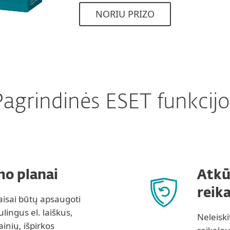
NORIU PRIZO
Pagrindinės ESET funkcijo
mo planai
Atkū
reik
taisai būtų apsaugoti
ingus el. laiškus,
Neleisk
ainių, išpirkos