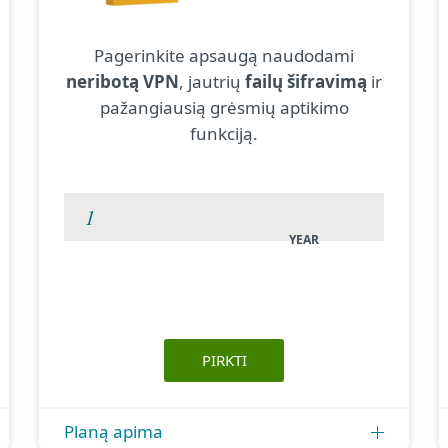
Pagerinkite apsaugą naudodami
neribotą VPN
, jautrių
failų šifravimą
ir
pažangiausią grėsmių aptikimo
funkciją.
YEAR
PIRKTI
Planą apima