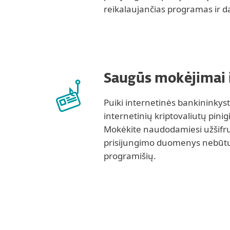
reikalaujančias programas ir d
Saugūs mokėjimai 
Puiki internetinės bankininkystė
internetinių kriptovaliutų pini
Mokėkite naudodamiesi užšifru
prisijungimo duomenys nebūtų
programišių.