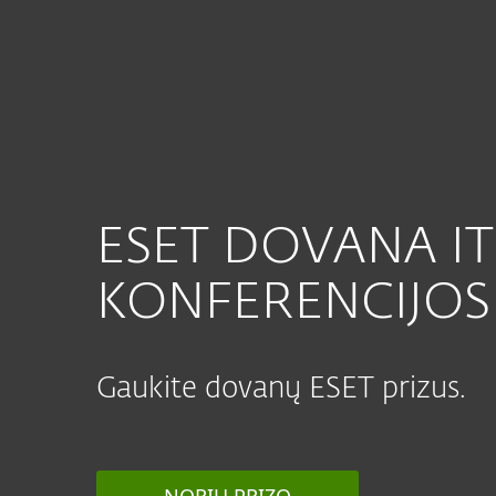
Namams
Verslui
Namų apsauga
Atsisiųsti
ESET DOVANA I
KONFERENCIJOS
Gaukite dovanų ESET prizus.