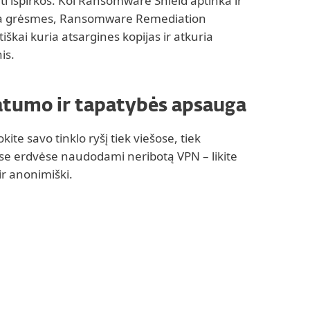
ti išpirkos. Kol Ransomware Shield aptinka ir
a grėsmes, Ransomware Remediation
škai kuria atsargines kopijas ir atkuria
is.
atumo ir tapatybės apsauga
ite savo tinklo ryšį tiek viešose, tiek
ose erdvėse naudodami neribotą VPN – likite
ir anonimiški.