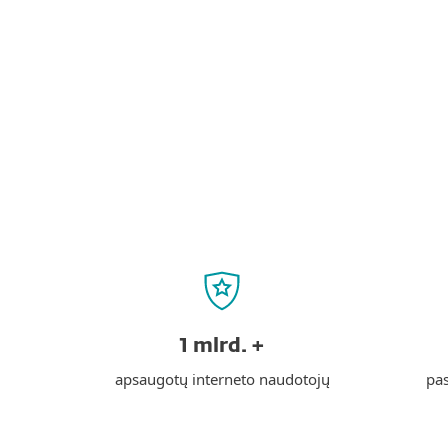
1 mlrd. +
apsaugotų interneto naudotojų
pas