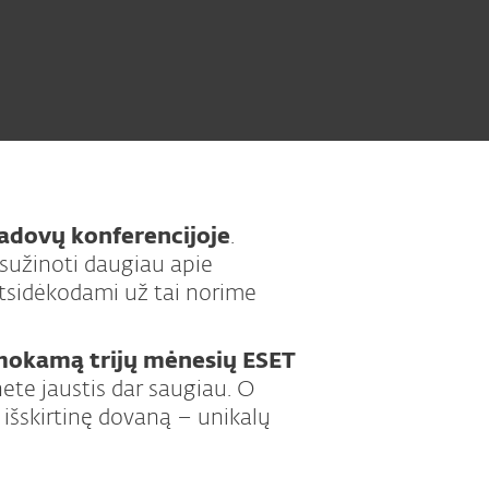
Vadovų konferencijoje
.
sužinoti daugiau apie
tsidėkodami už tai norime
okamą trijų mėnesių ESET
nete jaustis dar saugiau. O
šskirtinę dovaną – unikalų