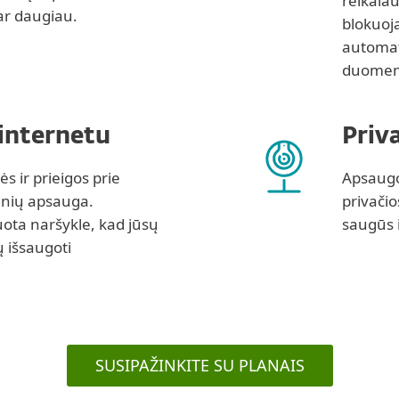
reikalau
ar daugiau.
blokuoj
automati
duomen
internetu
Priv
s ir prieigos prie
Apsaugok
ginių apsauga.
privači
ota naršykle, kad jūsų
saugūs 
 išsaugoti
SUSIPAŽINKITE SU PLANAIS