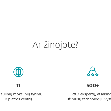
Ar žinojote?
11
500+
aulinių mokslinių tyrimų
R&D ekspertų, atsakin
ir plėtros centrų
už mūsų technologijų vy