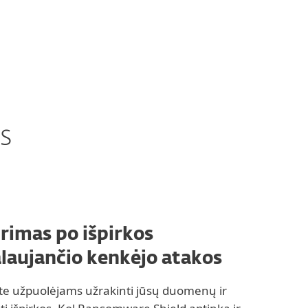
s
rimas po išpirkos
alaujančio kenkėjo atakos
ite užpuolėjams užrakinti jūsų duomenų ir