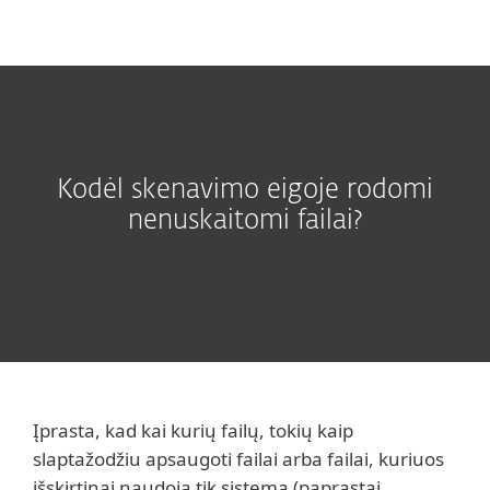
MENU
Kodėl skenavimo eigoje rodomi
nenuskaitomi failai?
Įprasta, kad kai kurių failų, tokių kaip
slaptažodžiu apsaugoti failai arba failai, kuriuos
išskirtinai naudoja tik sistema (paprastai