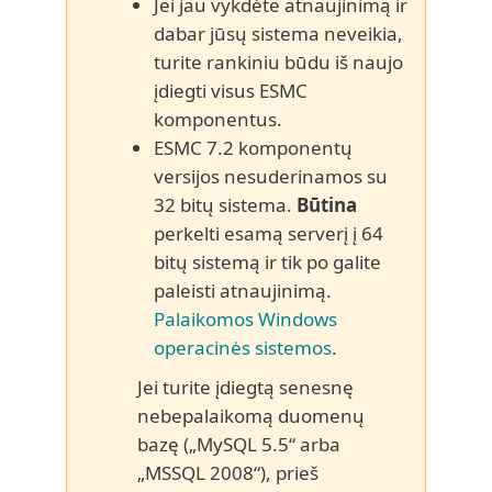
Jei jau vykdėte atnaujinimą ir
dabar jūsų sistema neveikia,
turite rankiniu būdu iš naujo
įdiegti visus ESMC
komponentus.
ESMC 7.2 komponentų
versijos nesuderinamos su
32 bitų sistema.
Būtina
perkelti esamą serverį į 64
bitų sistemą ir tik po galite
paleisti atnaujinimą.
Palaikomos Windows
operacinės sistemos
.
Jei turite įdiegtą senesnę
nebepalaikomą duomenų
bazę („MySQL 5.5“ arba
„MSSQL 2008“), prieš