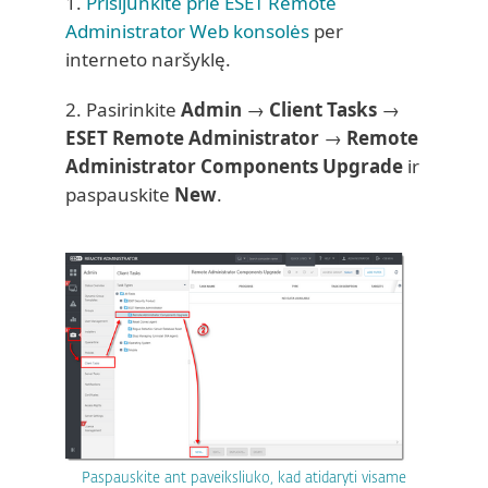
1.
Prisijunkite prie ESET Remote
Administrator Web konsolės
per
interneto naršyklę.
2. Pasirinkite
Admin
→
Client Tasks
→
ESET Remote Administrator
→
Remote
Administrator Components Upgrade
ir
paspauskite
New
.
Paspauskite ant paveiksliuko, kad atidaryti visame