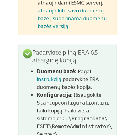
atnaujindami ESMC serverį,
atnaujinkite savo duomenų
bazę
į
suderinamą duomenų
bazės versiją
.
Padarykite pilną ERA 6.5
atsarginę kopiją
Duomenų bazė:
Pagal
instrukciją
padarykite ERA
duomenų bazės kopiją.
Konfigūracija:
Išsaugokite
Startupconfiguration.ini
failo kopiją. Failo vieta
sistemoje:
C:\ProgramData\
ESET\
RemoteAdministrator\
Server\