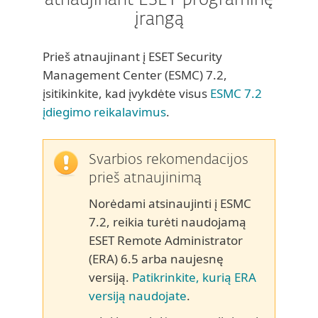
atnaujinant ESET programinę
įrangą
Prieš atnaujinant į ESET Security
Management Center (ESMC) 7.2,
įsitikinkite, kad įvykdėte visus
ESMC 7.2
įdiegimo reikalavimus
.
Svarbios rekomendacijos
prieš atnaujinimą
Norėdami atsinaujinti į ESMC
7.2, reikia turėti naudojamą
ESET Remote Administrator
(ERA) 6.5 arba naujesnę
versiją.
Patikrinkite, kurią ERA
versiją naudojate
.