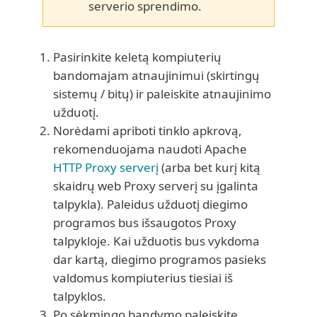
serverio sprendimo.
Pasirinkite keletą kompiuterių
bandomajam atnaujinimui (skirtingų
sistemų / bitų) ir paleiskite atnaujinimo
užduotį.
Norėdami apriboti tinklo apkrovą,
rekomenduojama naudoti Apache
HTTP Proxy serverį
(arba bet kurį kitą
skaidrų web Proxy serverį su įgalinta
talpykla). Paleidus užduotį diegimo
programos bus išsaugotos Proxy
talpykloje. Kai užduotis bus vykdoma
dar kartą, diegimo programos pasieks
valdomus kompiuterius tiesiai iš
talpyklos.
Po sėkmingo bandymo paleiskite