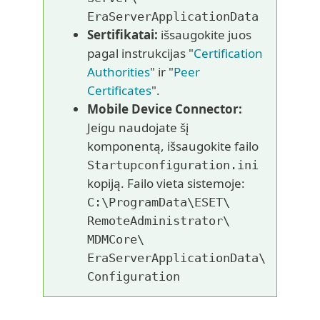
EraServerApplicationData
Sertifikatai:
išsaugokite juos
pagal instrukcijas "
Certification
Authorities
" ir "
Peer
Certificates
".
Mobile Device Connector:
Jeigu naudojate šį
komponentą, išsaugokite failo
Startupconfiguration.ini
kopiją. Failo vieta sistemoje:
C:\ProgramData\
ESET\
RemoteAdministrator\
MDMCore\
EraServerApplicationData\
Configuration