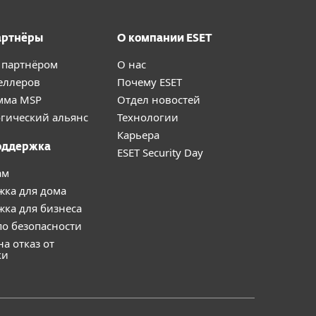
артнёры
О компании ESET
 партнёром
О нас
еллеров
Почему ESET
мма MSP
Отдел новостей
гический альянс
Технологии
Карьера
оддержка
ESET Security Day
ам
жка для дома
ка для бизнеса
о безопасности
на отказ от
ки