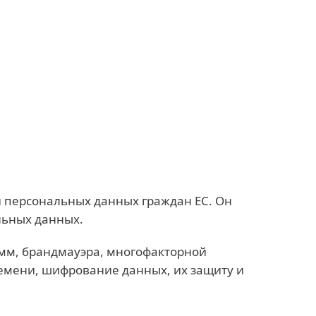
О нас
Партнеры
Магазин
Latvia (RU)
Бизнес-продажи
Зона клиентов
 персональных данных граждан ЕС. Он
льных данных.
амм, брандмауэра, многофакторной
емени, шифрование данных, их защиту и