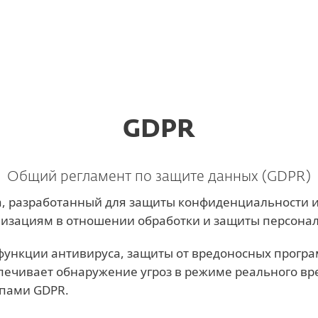
а
gulatory compliance
Услуги
Партнеры
Почему ESET
GDPR
Общий регламент по защите данных (GDPR)
а, разработанный для защиты конфиденциальности и
анизациям в отношении обработки и защиты персона
 функции антивируса, защиты от вредоносных прогр
ечивает обнаружение угроз в режиме реального вр
ипами GDPR.