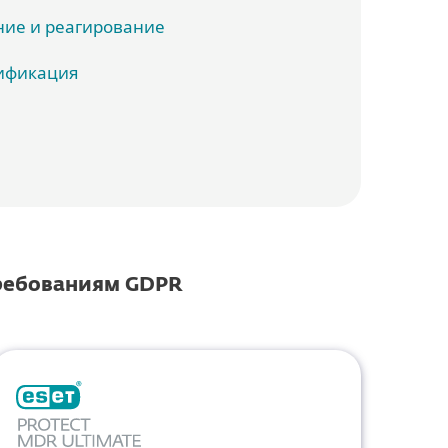
ие и реагирование
ификация
требованиям GDPR