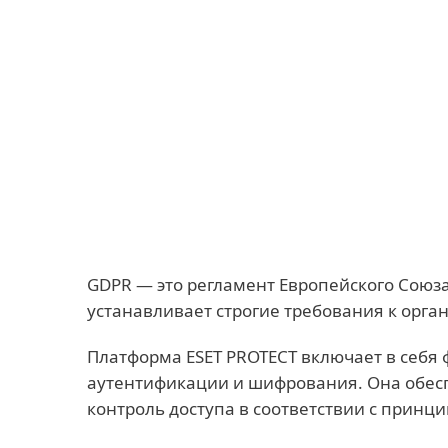
Для дома
Для бизнес
GDPR - ESET cyber security delivers legal and re
Платформа
Решения
GDPR — это регламент Европейского Союз
устанавливает строгие требования к орг
Платформа ESET PROTECT включает в себя
аутентификации и шифрования. Она обесп
контроль доступа в соответствии с принц