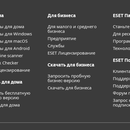
ма
Для бизнеса
ESET П
ы для дома
Для малого и среднего
Станьте
бизнеса
ы для Windows
Для рес
Предприятие
ы для macOS
Програ
Службы
ы для Android
Техноло
ESET Лицензирование
ine scanner
ESET П
k Checker
Скачать для бизнеса
цензирование
Клиент
Запросить пробную
Поддер
бизнес-версию
 для дома
Поддерж
Скачать для бизнеса
ть бесплатную
Форум п
ю версию
Запрос 
 для дома
подпис