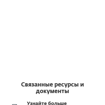
ноутбуки, мобильные устройства и
серверы в любое время.
Перенос лицензий на другое
устройство.
Вы можете перенести действующую
лицензию ESET на другой компьютер
или изменить используемую
операционную систему.
Связанные ресурсы и
документы
Узнайте больше