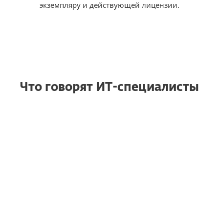
экземпляру и действующей лицензии.
Что говорят ИТ-специалисты
Надежная защита
RG
конечных точек,
которая просто
работает
Raja G., старший менеджер
проектов