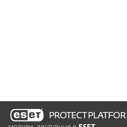
мобильных телефонов и
серверов
Защита проста в использовании
Простота обслуживания
оставляет больше
времени для вашего
бизнеса
Минутные установка и запуск
Удобное управление