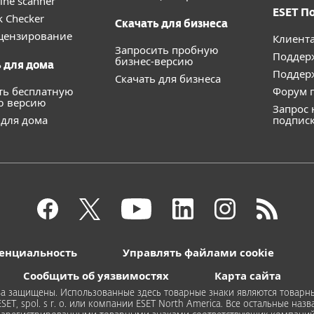
ine scanner
ESET П
k Checker
Скачать для бизнеса
цензирование
Клиент
Запросить пробную
Поддер
бизнес-версию
 для дома
Поддерж
Скачать для бизнеса
ть бесплатную
Форум п
ю версию
Запрос 
 для дома
подпис
енциальность
Управлять файлами cookie
Сообщить об уязвимостях
Карта сайта
 права защищены. Использованные здесь товарные знаки являются тов
T, spol. s r. o. или компании ESET North America. Все остальные наз