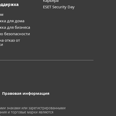
Карьера
оддержка
ESET Security Day
ам
жка для дома
ка для бизнеса
о безопасности
на отказ от
ки
Правовая информация
арными знаками или зарегистрированными
вания и торговые марки являются