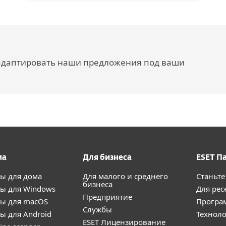
 адаптировать наши предложения под ваши
ма
Для бизнеса
ESET П
ы для дома
Для малого и среднего
Станьте
бизнеса
ы для Windows
Для рес
Предприятие
ы для macOS
Програ
Службы
ы для Android
Техноло
ESET Лицензирование