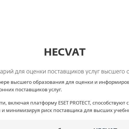
а
regulatory compliance
Услуги
Партнеры
Почему ESET
HECVAT
арий для оценки поставщиков услуг высшего 
 сфере высшего образования для оценки и информиро
онних поставщиков услуг.
ти, включая платформу ESET PROTECT, способствуют
 и минимизируя риск поставщика для высших учебн