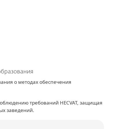
О нас
Партнеры
Магазин
Latvia (RU)
Бизнес-продажи
Зона клиентов
образования
вания о методах обеспечения
 соблюдению требований HECVAT, защищая
ых заведений.