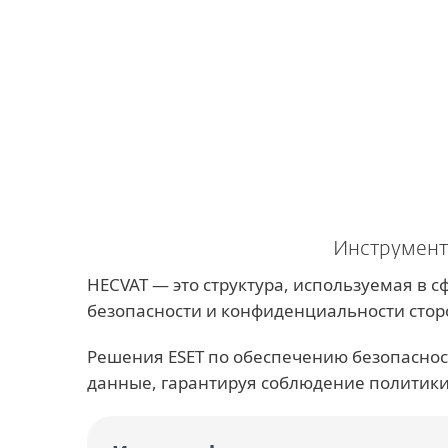
Для дома
Для бизнес
HECVAT - ESET cyber security delivers legal and 
Платформа
Решения
Инструмент
HECVAT — это структура, используемая в
безопасности и конфиденциальности стор
Решения ESET по обеспечению безопаснос
данные, гарантируя соблюдение политики