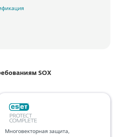
ификация
требованиям SOX
Многовекторная защита,