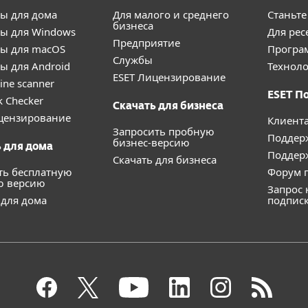
ы для дома
Для малого и среднего
Станьте
бизнеса
ы для Windows
Для рес
Предприятие
ы для macOS
Програ
Службы
ы для Android
Техноло
ESET Лицензирование
ine scanner
ESET П
k Checker
Скачать для бизнеса
цензирование
Клиент
Запросить пробную
Поддер
бизнес-версию
 для дома
Поддерж
Скачать для бизнеса
ть бесплатную
Форум п
ю версию
Запрос 
 для дома
подпис