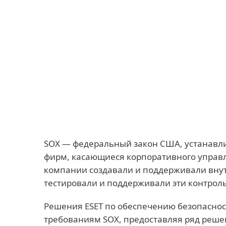
Для дома
Для бизнес
SOX - ESET cyber security delivers legal and regu
Платформа
Решения
SOX — федеральный закон США, устанавли
фирм, касающиеся корпоративного управл
компании создавали и поддерживали внут
тестировали и поддерживали эти контрол
Решения ESET по обеспечению безопасност
требованиям SOX, предоставляя ряд реше