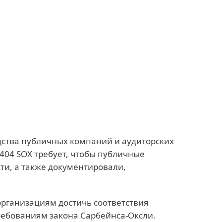
О нас
Партнеры
Магазин
Latvia (RU)
Бизнес-продажи
Зона клиентов
дства публичных компаний и аудиторских
404 SOX требует, чтобы публичные
ти, а также документировали,
организациям достичь соответствия
ребованиям закона Сарбейнса-Оксли.