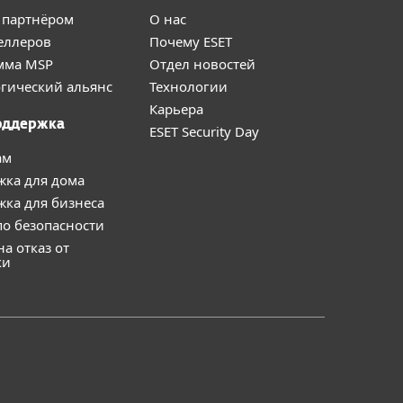
 партнёром
О нас
еллеров
Почему ESET
мма MSP
Отдел новостей
гический альянс
Технологии
Карьера
оддержка
ESET Security Day
ам
жка для дома
ка для бизнеса
о безопасности
на отказ от
ки