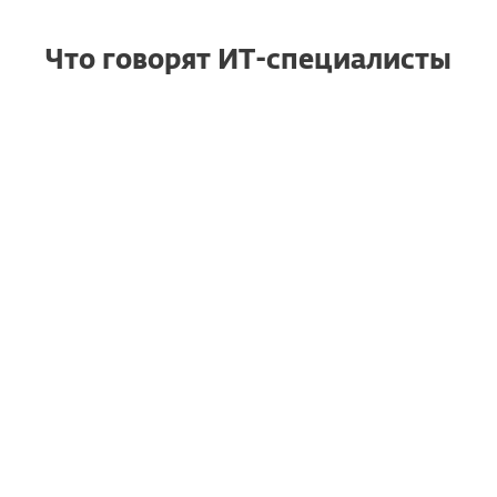
Что говорят ИТ-специалисты
Надежная защита
RG
конечных точек,
которая просто
работает
Raja G., старший менеджер
проектов
"Мне особенно нравится,
насколько легко развертывать
решение на Windows, Mac и
серверах с помощью ESET
PROTECT. Это понятная