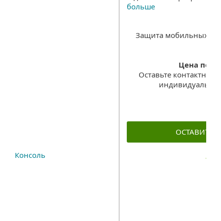
больше
Защита мобильных уст
Цена по з
Оставьте контактную
индивидуальног
ОСТАВИТЬ 
Консоль