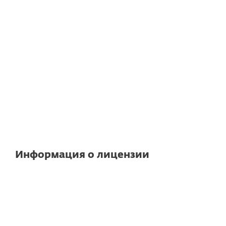
Exchange
Примечание
: конкретные
характеристики и функциональные
возможности могут отличаться в
зависимости от используемой версии
сервера.
Подробные технические
характеристики см. здесь
Информация о лицензии
Управление из облака или вашей
среды включено
Платформа удаленного управления