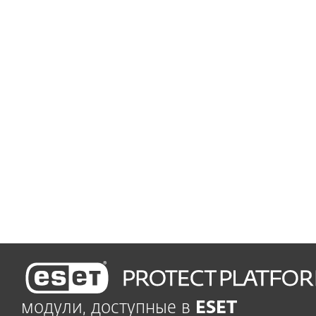
Защита от продвинутых угроз
Предотвращение угроз
нулевого дня
Минутные установка и запуск
Удобное управление
Правила и автоматизация
Увеличьте эффективность
и непрерывность бизнеса
модули, доступные в
ESET