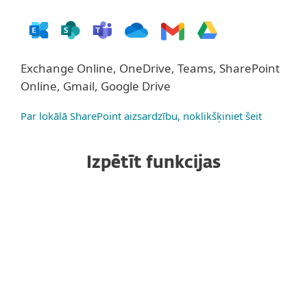
Exchange Online, OneDrive, Teams, SharePoint
Online, Gmail, Google Drive
Par lokālā SharePoint aizsardzību, noklikšķiniet šeit
Izpētīt funkcijas
Pret mēstulēm
Aizsardzība pret pikšķerēšanu
Aizsardzība pret ļaunprātīgām
programmām