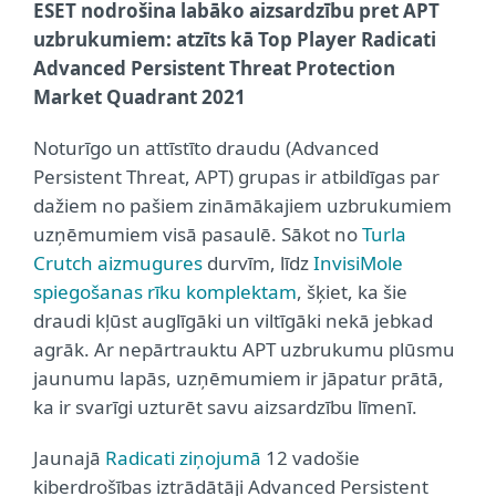
ESET nodrošina labāko aizsardzību pret APT
uzbrukumiem: atzīts kā Top Player Radicati
Advanced Persistent Threat Protection
Market Quadrant 2021
Noturīgo un attīstīto draudu (Advanced
Persistent Threat, APT) grupas ir atbildīgas par
dažiem no pašiem zināmākajiem uzbrukumiem
uzņēmumiem visā pasaulē. Sākot no
Turla
Crutch aizmugures
durvīm, līdz
InvisiMole
spiegošanas rīku komplektam
, šķiet, ka šie
draudi kļūst auglīgāki un viltīgāki nekā jebkad
agrāk. Ar nepārtrauktu APT uzbrukumu plūsmu
jaunumu lapās, uzņēmumiem ir jāpatur prātā,
ka ir svarīgi uzturēt savu aizsardzību līmenī.
Jaunajā
Radicati ziņojumā
12 vadošie
kiberdrošības iztrādātāji Advanced Persistent