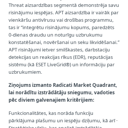
Threat aizsardzības segmentā demonstrēja savu
risinājumu iespējas. APT aizsardzība ir vairāk par
vienkāršu antivīrusu vai drošības programmu,
tas ir “integrētu risinājumu kopums, paredzēts
0-dienas draudu un noturīgu uzbrukumu
konstatēšanai, novēršanai un seku likvidēšanai.”
APT risinājumi ietver smilškastes, darbstaciju
detekcijas un reakcijas rīkus (EDR), reputācijas
sistēmu (kā ESET LiveGrid®) un informāciju par
uzbrukumiem.
Ziņojums izmanto Radicati Market Quadrant,
lai norādītu izstrādātāju sniegumu, vadoties
pēc diviem galvenajiem kritērijiem:
Funkcionalitātes, kas norāda funkciju
pārklājuma plašumu un iespēju dziļumu, kā arī ·
Stratēģisko vīziju, kas analizē izstrādātāja