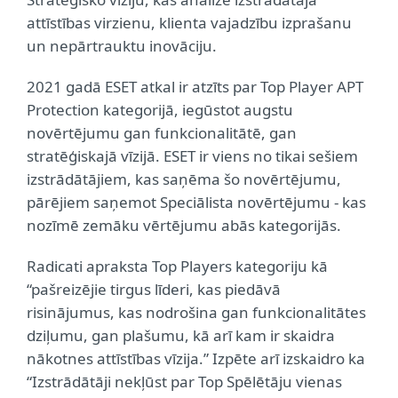
attīstības virzienu, klienta vajadzību izprašanu
un nepārtrauktu inovāciju.
2021 gadā ESET atkal ir atzīts par Top Player APT
Protection kategorijā, iegūstot augstu
novērtējumu gan funkcionalitātē, gan
stratēģiskajā vīzijā. ESET ir viens no tikai sešiem
izstrādātājiem, kas saņēma šo novērtējumu,
pārējiem saņemot Speciālista novērtējumu - kas
nozīmē zemāku vērtējumu abās kategorijās.
Radicati apraksta Top Players kategoriju kā
“pašreizējie tirgus līderi, kas piedāvā
risinājumus, kas nodrošina gan funkcionalitātes
dziļumu, gan plašumu, kā arī kam ir skaidra
nākotnes attīstības vīzija.” Izpēte arī izskaidro ka
“Izstrādātāji nekļūst par Top Spēlētāju vienas