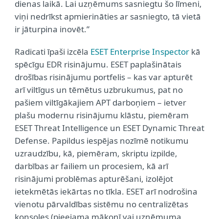
dienas laikā. Lai uzņēmums sasniegtu šo līmeni,
viņi nedrīkst apmierināties ar sasniegto, tā vietā
ir jāturpina inovēt.”
Radicati īpaši izcēla
ESET Enterprise Inspector
kā
spēcīgu EDR risinājumu. ESET paplašinātais
drošības risinājumu portfelis – kas var apturēt
arī viltīgus un tēmētus uzbrukumus, pat no
pašiem viltīgākajiem APT darboņiem – ietver
plašu modernu risinājumu klāstu, piemēram
ESET Threat Intelligence un ESET Dynamic Threat
Defense. Papildus iespējas nozīmē notikumu
uzraudzību, kā, piemēram, skriptu izpilde,
darbības ar failiem un procesiem, kā arī
risinājumi problēmas apturēšani, izolējot
ietekmētās iekārtas no tīkla. ESET arī nodrošina
vienotu pārvaldības sistēmu no centralizētas
konsoles (pieejama mākonī vai uzņēmuma