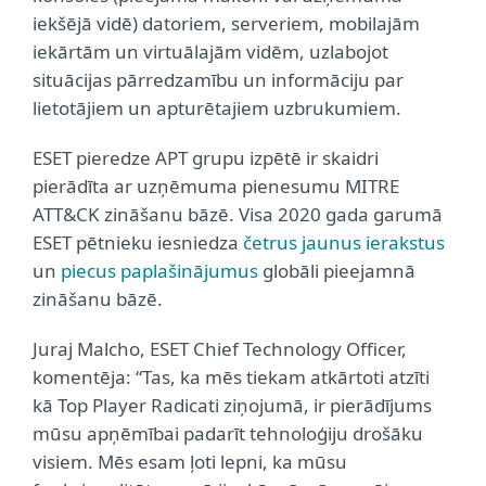
iekšējā vidē) datoriem, serveriem, mobilajām
iekārtām un virtuālajām vidēm, uzlabojot
situācijas pārredzamību un informāciju par
lietotājiem un apturētajiem uzbrukumiem.
ESET pieredze APT grupu izpētē ir skaidri
pierādīta ar uzņēmuma pienesumu MITRE
ATT&CK zināšanu bāzē. Visa 2020 gada garumā
ESET pētnieku iesniedza
četrus jaunus ierakstus
un
piecus paplašinājumus
globāli pieejamnā
zināšanu bāzē.
Juraj Malcho, ESET Chief Technology Officer,
komentēja: “Tas, ka mēs tiekam atkārtoti atzīti
kā Top Player Radicati ziņojumā, ir pierādījums
mūsu apņēmībai padarīt tehnoloģiju drošāku
visiem. Mēs esam ļoti lepni, ka mūsu