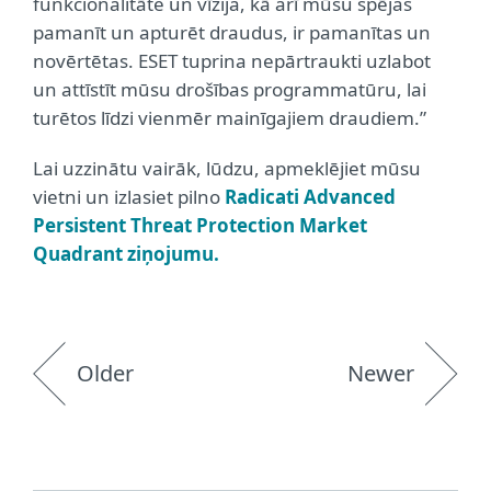
funkcionalitāte un vīzija, kā arī mūsu spējas
pamanīt un apturēt draudus, ir pamanītas un
novērtētas. ESET tuprina nepārtraukti uzlabot
un attīstīt mūsu drošības programmatūru, lai
turētos līdzi vienmēr mainīgajiem draudiem.”
Lai uzzinātu vairāk, lūdzu, apmeklējiet mūsu
vietni un izlasiet pilno
Radicati Advanced
Persistent Threat Protection Market
Quadrant ziņojumu.
Older
Newer