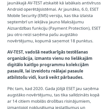
jaunākajā AV-TEST atskaitē kā labākais antivīruss
Android operētājsistēmai. Ar jaunāko, 6.0, ESET
Mobile Security (EMS) versiju, kas tika izlaista
septembrī un iekļāva jauno Maksājumu
Aizsardzības funkciju (Payment Protection), ESET
jau otro reizi saņēma pašu augstāko
novērtējumu, kopumā saņemot 18 punktus.
AV-TEST, vadošā neatkarīgās testēšanas
organizācija, izmanto vienu no lielākajām
digitālo kaitīgo programmu kolekcijām
pasaulē, lai izveidotu reālajai pasaule
atbilstošu vidi, kurā veikt pārbaudes.
Pēc tam, kad 2020. Gada jūlijā ESET jau saņēma
augstāko novērtējumu, tas tika salīdzināts kopā
ar 14 citiem mobilās drošības risinājumiem,
izmantojot noklusējuma iestatījumus un