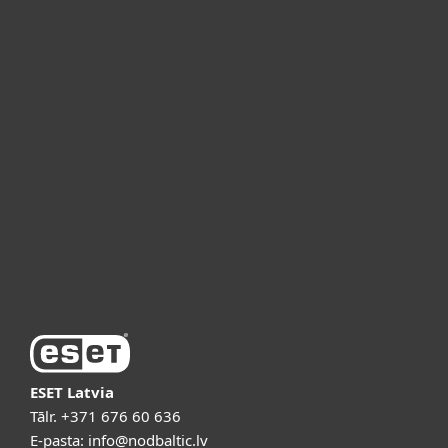
For home
For business
Partneri
Atbalsts
Par ESET
ESET Latvia
Tālr.
+371 676 60 636
E-pasta:
info@nodbaltic.lv