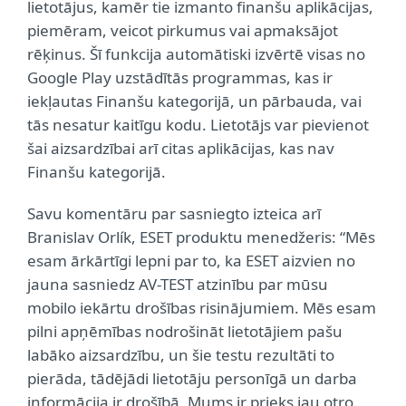
lietotājus, kamēr tie izmanto finanšu aplikācijas,
piemēram, veicot pirkumus vai apmaksājot
rēķinus. Šī funkcija automātiski izvērtē visas no
Google Play uzstādītās programmas, kas ir
iekļautas Finanšu kategorijā, un pārbauda, vai
tās nesatur kaitīgu kodu. Lietotājs var pievienot
šai aizsardzībai arī citas aplikācijas, kas nav
Finanšu kategorijā.
Savu komentāru par sasniegto izteica arī
Branislav Orlík, ESET produktu menedžeris: “Mēs
esam ārkārtīgi lepni par to, ka ESET aizvien no
jauna sasniedz AV-TEST atzinību par mūsu
mobilo iekārtu drošības risinājumiem. Mēs esam
pilni apņēmības nodrošināt lietotājiem pašu
labāko aizsardzību, un šie testu rezultāti to
pierāda, tādējādi lietotāju personīgā un darba
informācija ir drošībā. Mums ir prieks jau otro