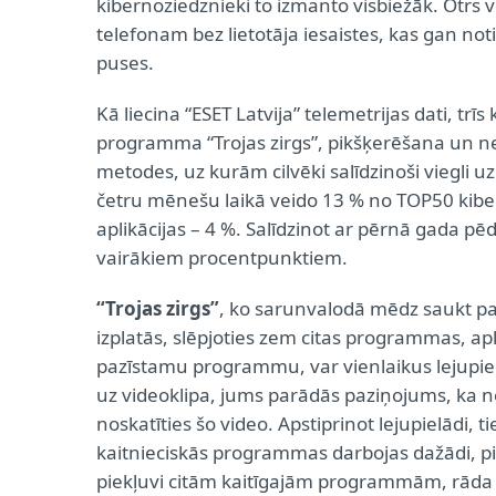
kibernoziedznieki to izmanto visbiežāk. Otrs v
telefonam bez lietotāja iesaistes, kas gan not
puses.
Kā liecina “ESET Latvija” telemetrijas dati, trī
programma “Trojas zirgs”, pikšķerēšana un nev
metodes, uz kurām cilvēki salīdzinoši viegli u
četru mēnešu laikā veido 13 % no TOP50 kib
aplikācijas – 4 %. Salīdzinot ar pērnā gada p
vairākiem procentpunktiem.
“Trojas zirgs”
, ko sarunvalodā mēdz saukt pa
izplatās, slēpjoties zem citas programmas, apl
pazīstamu programmu, var vienlaikus lejupielā
uz videoklipa, jums parādās paziņojums, ka ne
noskatīties šo video. Apstiprinot lejupielādi, ti
kaitnieciskās programmas darbojas dažādi, p
piekļuvi citām kaitīgajām programmām, rāda u