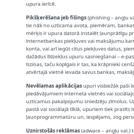
upura ierīcē.
Pikšķerēšana jeb fišings
(phishing – angļu va
tie nāk no uzticama avota, piemēram, banka
mērķis ir upura datorā instalēt ļaunprātīgu 
internetbankas piekļuves vai maksājumu kart
konta, vai arī iegūt citus piekļuves datus, p
dažādus līdzekļus upuru sasniegšanai – e-pastu
īsziņas, taču kopīgais ir tas, ka krāpnieki cenš
atvērtajā vietnē ievada savus bankas, maksāj
Nevēlamas aplikācijas
upuri visbiežāk paši l
piedāvājumiem interneta vietnēs vai sociālajos
uzticamus pakalpojumu sniedzēju zīmolus. Uzk
pastā vai sociālajā tīklā, upuriem tiek prasīts 
ļaunprogrammatūru un, iespējams, zog pers
Uznirstošās reklāmas
(adware – angļu val.) t