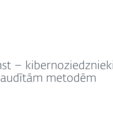
Pa
m
About
atvijā atgriežas pie pārbaudītām metodēm
arjera
Saziņa
st – kibernoziedznieki
rbaudītām metodēm