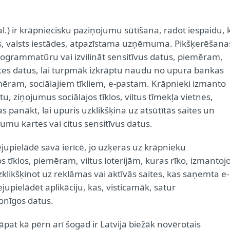
l.) ir krāpniecisku paziņojumu sūtīšana, radot iespaidu, 
s, valsts iestādes, atpazīstama uzņēmuma. Pikšķerēšana
programmatūru vai izvilināt sensitīvus datus, piemēram,
es datus, lai turpmāk izkrāptu naudu no upura bankas
iemēram, sociālajiem tīkliem, e-pastam. Krāpnieki izmanto
, ziņojumus sociālajos tīklos, viltus tīmekļa vietnes,
as panākt, lai upuris uzklikšķina uz atsūtītās saites un
umu kartes vai citus sensitīvus datus.
ejupielādē savā ierīcē, jo uzķeras uz krāpnieku
 tīklos, piemēram, viltus loterijām, kuras rīko, izmantoj
likšķinot uz reklāmas vai aktīvās saites, kas saņemta e-
lejupielādēt aplikāciju, kas, visticamāk, satur
onīgos datus.
āpat kā pērn arī šogad ir Latvijā biežāk novērotais