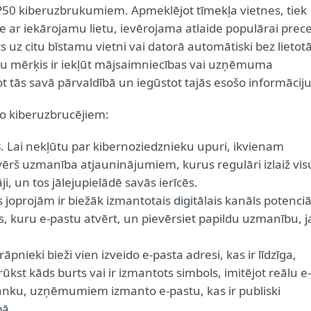
50 kiberuzbrukumiem. Apmeklējot tīmekļa vietnes, tiek
 ar iekārojamu lietu, ievērojama atlaide populārai prece
ts uz citu bīstamu vietni vai datorā automātiski bez lietot
eku mērķis ir iekļūt mājsaimniecības vai uzņēmuma
mot tās savā pārvaldībā un iegūstot tajās esošo informāciju
 no kiberuzbrucējiem:
s
. Lai nekļūtu par kibernoziedznieku upuri, ikvienam
ievērš uzmanība atjauninājumiem, kurus regulāri izlaiž vis
 un tos jālejupielādē savās ierīcēs.
s joprojām ir biežāk izmantotais digitālais kanāls potenciā
s, kuru e-pastu atvērt, un pievērsiet papildu uzmanību, j
rāpnieki bieži vien izveido e-pasta adresi, kas ir līdzīga,
kst kāds burts vai ir izmantots simbols, imitējot reālu e-
 banku, uzņēmumiem izmanto e-pastu, kas ir publiski
pā.