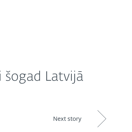
r mums
Partneri
Veikals
Latvia (LV)
 šogad Latvijā
Next story