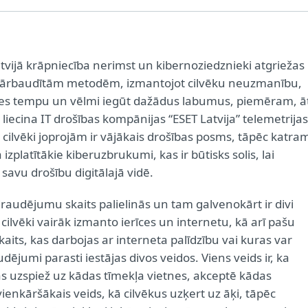
tvijā krāpniecība nerimst un kibernoziedznieki atgriežas
 pārbaudītām metodēm, izmantojot cilvēku neuzmanību,
ves tempu un vēlmi iegūt dažādus labumus, piemēram, āt
 liecina IT drošības kompānijas “ESET Latvija” telemetrijas
i cilvēki joprojām ir vājākais drošības posms, tāpēc katra
 izplatītākie kiberuzbrukumi, kas ir būtisks solis, lai
savu drošību digitālajā vidē.
raudējumu skaits palielinās un tam galvenokārt ir divi
 cilvēki vairāk izmanto ierīces un internetu, kā arī pašu
kaits, kas darbojas ar interneta palīdzību vai kuras var
ējumi parasti iestājas divos veidos. Viens veids ir, ka
as uzspiež uz kādas tīmekļa vietnes, akceptē kādas
vienkāršākais veids, kā cilvēkus uzķert uz āķi, tāpēc