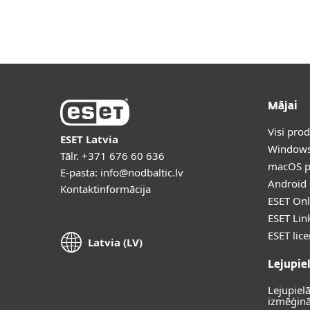
Mājai
Visi pro
ESET Latvia
Windows
Tālr.
+371 676 60 636
macOS p
E-pasta:
info@nodbaltic.lv
Android 
Kontaktinformācija
ESET Onl
ESET Lin
ESET lic
Latvia (LV)
Lejupie
Lejupiel
izmēģinā