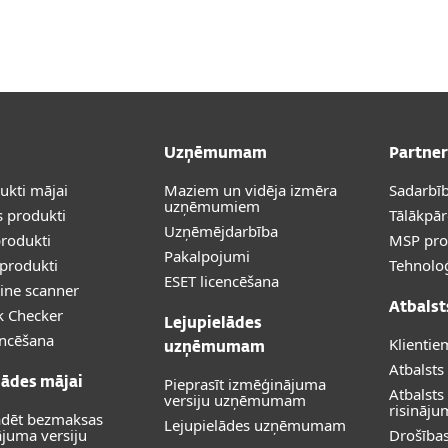
Uzņēmumam
Partner
dukti mājai
Maziem un vidēja izmēra
Sadarbīb
uzņēmumiem
 produkti
Tālākpā
Uzņēmējdarbība
rodukti
MSP pr
Pakalpojumi
produkti
Tehnoloģ
ESET licencēšana
ine scanner
Atbalst
k Checker
Lejupielādes
encēšana
Klientie
uzņēmumam
Atbalsts
Pieprasīt izmēģinājuma
lādes mājai
Atbalst
versiju uzņēmumam
risināj
ādēt bezmaksas
Lejupielādes uzņēmumam
juma versiju
Drošība