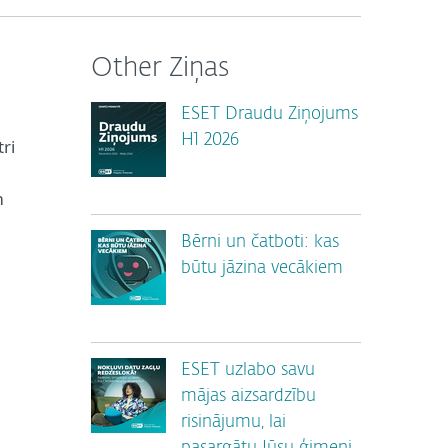
Other Ziņas
ESET Draudu Ziņojums
H1 2026
ri
m
Bērni un čatboti: kas
būtu jāzina vecākiem
ESET uzlabo savu
mājas aizsardzību
risinājumu, lai