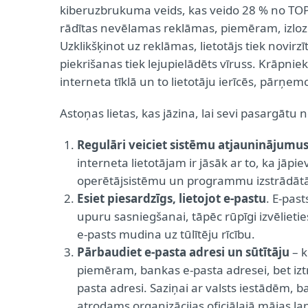
kiberuzbrukuma veids, kas veido 28 % no TOP
rādītas nevēlamas reklāmas, piemēram, izloze
Uzklikšķinot uz reklāmas, lietotājs tiek novirzī
piekrišanas tiek lejupielādēts vīruss. Krāpni
interneta tīklā un to lietotāju ierīcēs, pārņe
Astoņas lietas, kas jāzina, lai sevi pasargātu
Regulāri veiciet sistēmu atjauninājumu
interneta lietotājam ir jāsāk ar to, ka jāp
operētājsistēmu un programmu izstrādātāji,
Esiet piesardzīgs, lietojot e-pastu
. E-past
upuru sasniegšanai, tāpēc rūpīgi izvēlietie
e-pasts mudina uz tūlītēju rīcību.
Pārbaudiet e-pasta adresi un sūtītāju
– k
piemēram, bankas e-pasta adresei, bet iztrū
pasta adresi. Saziņai ar valsts iestādēm,
atrodams organizācijas oficiālajā mājas la