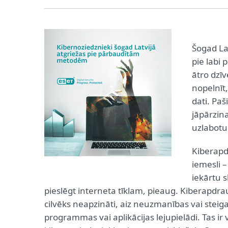
Šogad La
pie labi
ātro dzī
nopelnīt,
dati. Paš
jāpārzina
uzlabotu 
Kiberapd
iemesli –
iekārtu s
pieslēgt interneta tīklam, pieaug. Kiberapdraud
cilvēks neapzināti, aiz neuzmanības vai steig
programmas vai aplikācijas lejupielādi. Tas ir 