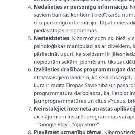
Nedalieties ar personīgu informāciju
. N
saviem bankas kontiem (kredītkaršu numur
citu personīgo informāciju. Tāpat neievadi
piedāvātajās programmās.
Nesteidzieties
. Kibernoziedznieki bieži vi
psiholoģiskas manipulācijas ar cilvēkiem
pārliecināt upuri, ka steidzami ir jāiesnie
nopietnām sekām, piemēram, tiks zaudēti 
Izvēlieties drošības programmu gan dat
efektīvākajiem veidiem, kā sevi pasargāt, 
kura ir radīta Eiropas Savienībā un pasarg
programmatūra darbojas tā, ka, lietojot in
ļaunprogrammatūras un citus vīrusus, brī
Neinstalējiet internetā atrastas aplikā
aicinājumiem instalēt programmas vai aplik
– “Google Play”, “App Store”.
Pievērsiet uzmanību tēmai
. Kibernoziedz