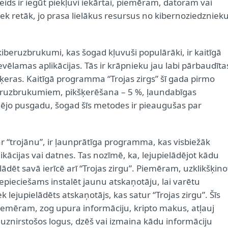
eids ir iegūt piekļuvi iekārtai, piemēram, datoram vai
iek retāk, jo prasa lielākus resursus no kibernoziedzniek
s kiberuzbrukumi, kas šogad kļuvuši populārāki, ir kaitīgā
ēlamas aplikācijas. Tās ir krāpnieku jau labi pārbaudīta
zķeras. Kaitīgā programma “Trojas zirgs” šī gada pirmo
eruzbrukumiem, pikšķerēšana – 5 %, ļaundabīgas
ēdējo pusgadu, šogad šīs metodes ir pieaugušas par
r “trojānu”, ir ļaunprātīga programma, kas visbiežāk
ikācijas vai datnes. Tas nozīmē, ka, lejupielādējot kādu
dēt savā ierīcē arī “Trojas zirgu”. Piemēram, uzklikšķino
pieciešams instalēt jaunu atskaņotāju, lai varētu
ek lejupielādēts atskaņotājs, kas satur “Trojas zirgu”. Šīs
iemēram, zog upura informāciju, kripto makus, atļauj
znirstošos logus, dzēš vai izmaina kādu informāciju