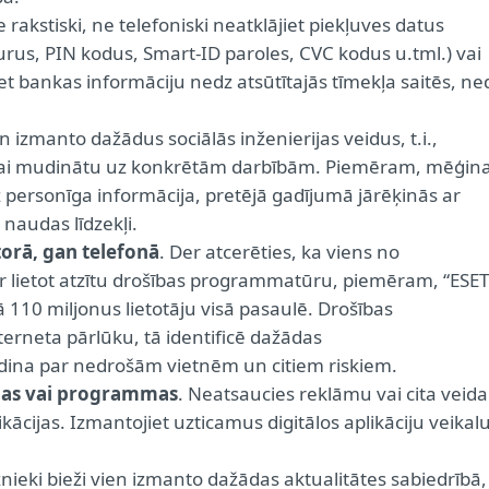
e rakstiski, ne telefoniski neatklājiet piekļuves datus
us, PIN kodus, Smart-ID paroles, CVC kodus u.tml.) vai
et bankas informāciju nedz atsūtītajās tīmekļa saitēs, ne
en izmanto dažādus sociālās inženierijas veidus, t.i.,
, lai mudinātu uz konkrētām darbībām. Piemēram, mēģin
dz personīga informācija, pretējā gadījumā jārēķinās ar
naudas līdzekļi.
orā, gan telefonā
. Der atcerēties, ka viens no
ir lietot atzītu drošības programmatūru, piemēram, “ESET
ā 110 miljonus lietotāju visā pasaulē. Drošības
terneta pārlūku, tā identificē dažādas
dina par nedrošām vietnēm un citiem riskiem.
cijas vai programmas
. Neatsaucies reklāmu vai cita veida
ācijas. Izmantojiet uzticamus digitālos aplikāciju veikal
nieki bieži vien izmanto dažādas aktualitātes sabiedrībā,