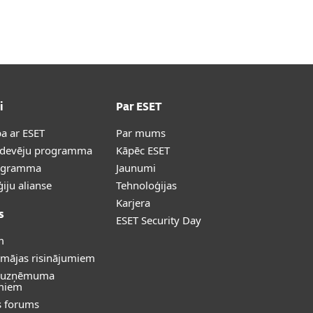
i
Par ESET
a ar ESET
Par mums
rdevēju programma
Kāpēc ESET
ogramma
Jaunumi
iju alianse
Tehnoloģijas
Karjera
s
ESET Security Day
m
 mājas risinājumiem
s uzņēmuma
umiem
s forums