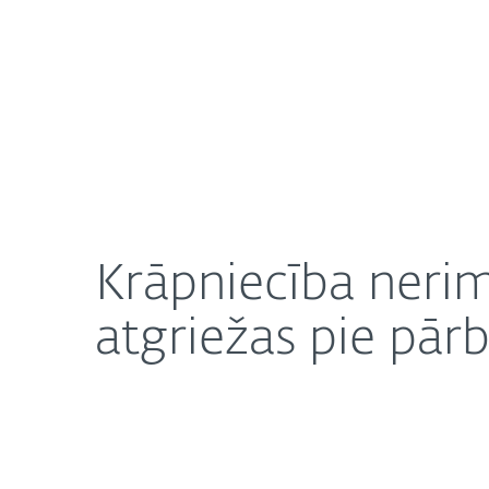
Mājai
Uzņēmuma
Krāpniecība nerimst – kibernoziedznieki šogad L
Par ESET
Jaunumi
K
Krāpniecība nerim
atgriežas pie pā