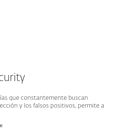
Acerca de
Blog
Tienda
México
Ventas corporativas
Cliente existente
urity
ogías que constantemente buscan
tección y los falsos positivos, permite a
re