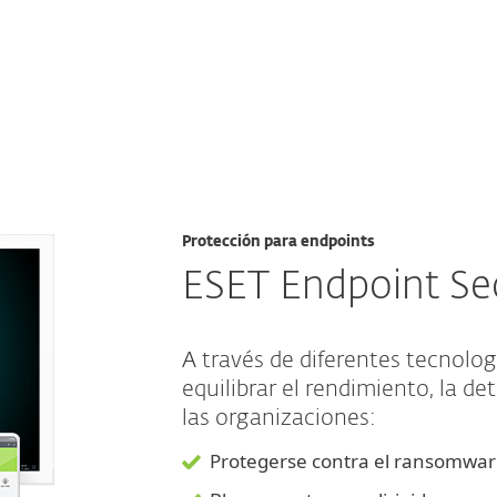
esas
Para Partners
 protection
Servicios
¿Por qué ESET?
Protección para endpoints
ESET Endpoint Sec
A través de diferentes tecnol
equilibrar el rendimiento, la de
las organizaciones:
Protegerse contra el ransomwa