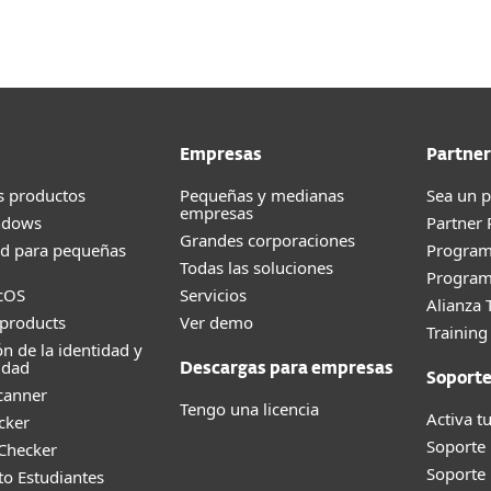
Empresas
Partner
s productos
Pequeñas y medianas
Sea un p
empresas
ndows
Partner
Grandes corporaciones
ad para pequeñas
Progra
Todas las soluciones
Program
cOS
Servicios
Alianza 
products
Ver demo
Trainin
ón de la identidad y
idad
Descargas para empresas
Soport
canner
Tengo una licencia
Activa tu
cker
Soporte
 Checker
Soporte
o Estudiantes