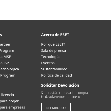
s
Acerca de ESET
artner
Por qué ESET?
 Program
Sala de prensa
ma MSP
Tecnología
a ISP
Eventos
Tecnológica
Sustentabilidad
g Program
Política de calidad
e
Solicitar Devolución
Si necesitás cancelar tu compra,
 licencia
te devolveremos tu dinero
 para hogar
 para empresas
REEMBOLSO