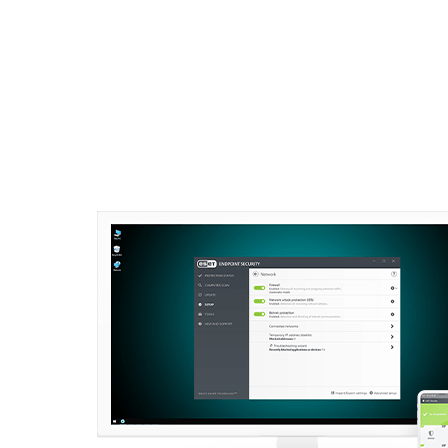
Para el Hogar
Para Empr
MX AR CO CL PE
Para empresas
Off canvas - endpoint
Plataforma
Soluciones