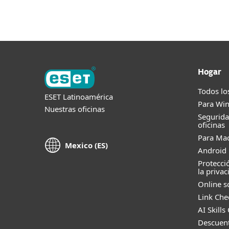
Hogar
Todos lo
ESET Latinoamérica
Para Wi
Nuestras oficinas
Segurid
oficinas
Para Ma
Mexico (ES)
Android 
Protecci
la privac
Online s
Link Che
AI Skills
Descuent