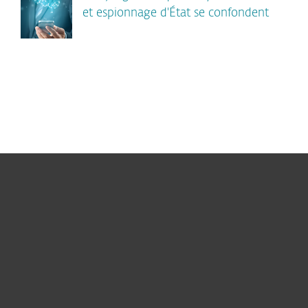
et espionnage d'État se confondent
Particuliers
Professionnels
Partenariat
Support