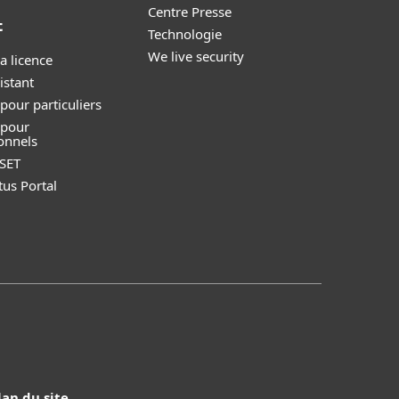
Centre Presse
t
Technologie
We live security
a licence
istant
pour particuliers
 pour
onnels
SET
tus Portal
lan du site