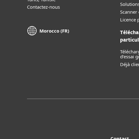
Solution
Contactez-nous
Scanner 
Licence p
Morocco (FR)
Télécha
particul
Téléchar
d’essai g
Déjà clie
Contact