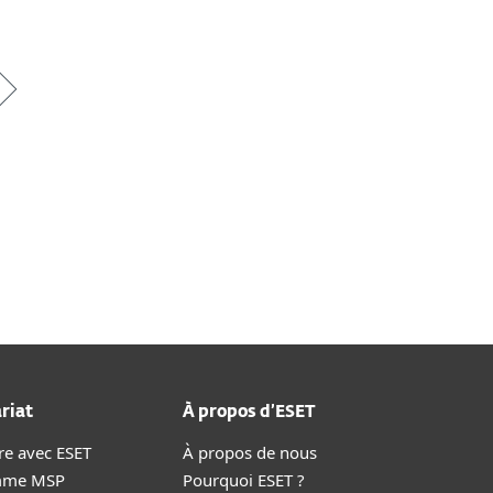
riat
À propos d’ESET
re avec ESET
À propos de nous
mme MSP
Pourquoi ESET ?