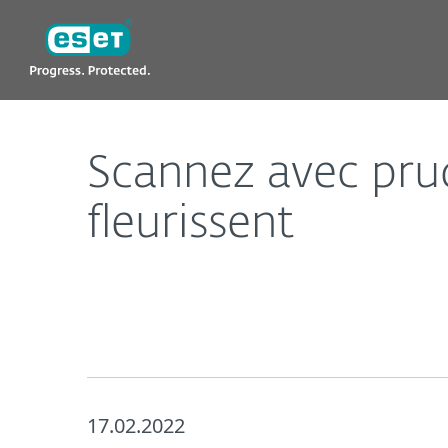
ESET
Scannez avec prudence, les arnaques aux QR codes
Scannez avec pru
fleurissent
17.02.2022