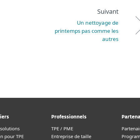
Suivant
Un nettoyage de
printemps pas comme les
autres
iers
Professionnels
Partena
 solutions
TPE / PME
Partenai
on pour TPE
Entreprise de taille
Progra