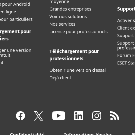
moyenne
s pour Android
Grandes entreprises
Suppor
en ligne
Voir nos solutions
our particuliers
Activer s
Nos services
Client ex
Licence pour professionnels
rgement pour
Support 
iers
Support
professi
ger une version
Téléchargement pour
ratuit
Forum E
professionnels
nt
ESET Sta
Obtenir une version d’essai
Déjà client
Confidentialité
Informations légales
P