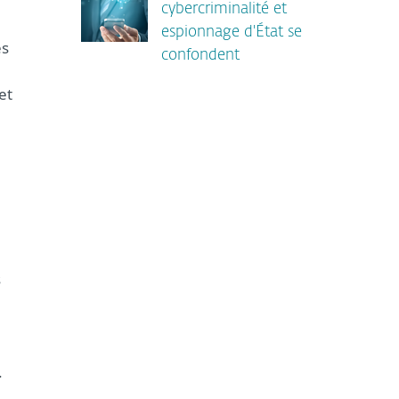
cybercriminalité et
espionnage d'État se
es
confondent
et
s
.