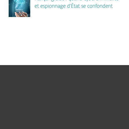
et espionnage d'État se confondent
Particuliers
Professionnels
Partenariat
Support