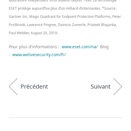
laboratoire indépendant Virus Bulletin depuis 1998. La technologie
ESET protège aujourd’hui plus d’un milliard d’internautes. *Source :
Gartner Inc, Magic Quadrant for Endpoint Protection Platforms, Peter
Firstbrook, Lawrence Pingree, Dionisio Zumerle, Prateek Bhajanka,
Paul Webber, August 20, 2019.
Pour plus d’informations :
www.eset.com/na/
Blog
:
www.welivesecurity.com/fr/
Précédent
Suivant