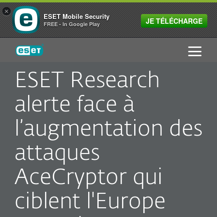
×
ESET Mobile Security
JE TÉLÉCHARGE
FREE - In Google Play
ESET
ESET Research
alerte face à
l’augmentation des
attaques
AceCryptor qui
ciblent l'Europe