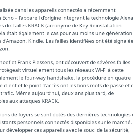
cialisée dans les appareils connectés a récemment
cho – l’appareil d’origine intégrant la technologie Alex
es dix failles KRACK (acronyme de Key Reinstallation
 Cela était également le cas pour au moins une génération
 d’Amazon, Kindle. Les failles identifiées ont été signalée
azon.
ef et Frank Piessens, ont découvert de sévères failles
otégeait virtuellement tous les réseaux Wi-Fi à cette
palement le four-way handshake, la procédure en quatre
 client et le point d’accès ont les bons mots de passe et 
u trafic. Même aujourd’hui, deux ans plus tard, de
bles aux attaques KRACK.
ions de foyers se sont dotés des dernières technologies 
sistants personnels connectés disponibles sur le marché.
ur développer ces appareils avec le souci de la sécurité,