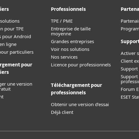
iers
Professionnels
Partena
 solutions
TPE / PME
Partenai
on pour TPE
Entreprise de taille
Progra
moyenne
s pour Android
Grandes entreprises
Suppor
en ligne
Voir nos solutions
our particuliers
Activer s
Nos services
Client ex
Licence pour professionnels
rgement pour
Support 
iers
Support
professi
ger une version
Téléchargement pour
ratuit
Forum E
professionnels
nt
ESET Sta
Obtenir une version d’essai
Déjà client