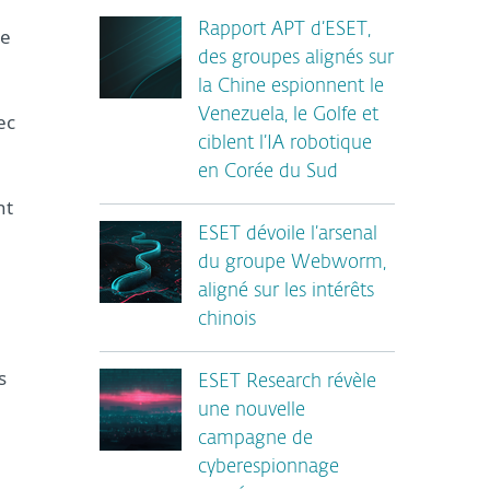
Rapport APT d’ESET,
de
des groupes alignés sur
la Chine espionnent le
Venezuela, le Golfe et
ec
ciblent l’IA robotique
en Corée du Sud
nt
ESET dévoile l’arsenal
du groupe Webworm,
aligné sur les intérêts
chinois
s
ESET Research révèle
une nouvelle
campagne de
cyberespionnage