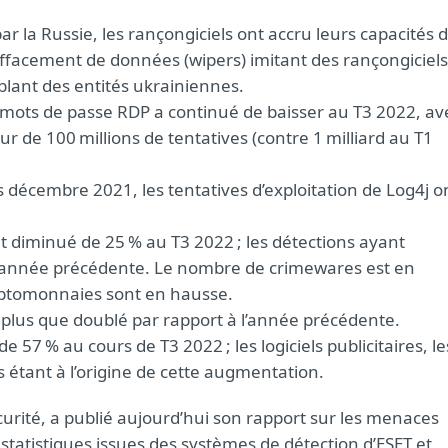
ar la Russie, les rançongiciels ont accru leurs capacités 
effacement de données (wipers) imitant des rançongiciels
blant des entités ukrainiennes.
 mots de passe RDP a continué de baisser au T3 2022, av
 de 100 millions de tentatives (contre 1 milliard au T1
is décembre 2021, les tentatives d’exploitation de Log4j o
 diminué de 25 % au T3 2022 ; les détections ayant
l’année précédente. Le nombre de crimewares est en
ryptomonnaies sont en hausse.
plus que doublé par rapport à l’année précédente.
57 % au cours de T3 2022 ; les logiciels publicitaires, le
ns étant à l’origine de cette augmentation.
urité, a publié aujourd’hui son rapport sur les menaces
 statistiques issues des systèmes de détection d’ESET et