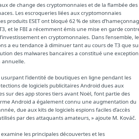
taux de change des cryptomonnaies et de la flambée des
enaces. Les escroqueries liées aux cryptomonnaies
es produits ESET ont bloqué 62 % de sites d’hameçonna
T3, et le FBI a récemment émis une mise en garde contr
investissement en cryptomonnaies. Dans l’ensemble, le
ons a eu tendance à diminuer tant au cours de T3 que su
lution des malwares bancaires a constitué une exception
 annuelle.
surpant l’identité de boutiques en ligne pendant les
tections de logiciels publicitaires Android dues aux
s sur des app stores tiers avant Noël, font partie des
eforme Android a également connu une augmentation du
nnée, due aux kits de logiciels espions faciles d’accès
utilisés par des attaquants amateurs, » ajoute M. Kováč.
 examine les principales découvertes et les