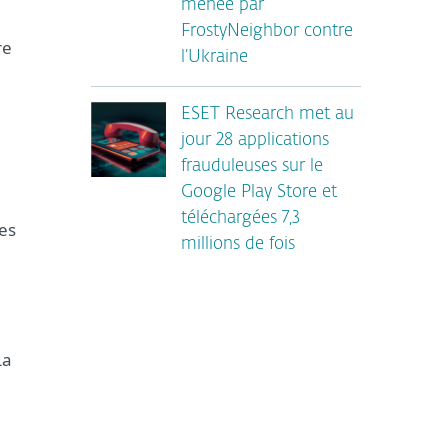
menée par
FrostyNeighbor contre
re
l’Ukraine
ESET Research met au
jour 28 applications
frauduleuses sur le
Google Play Store et
téléchargées 7,3
des
millions de fois
La