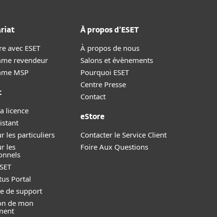
riat
À propos d’ESET
re avec ESET
À propos de nous
me revendeur
Salons et évènements
mme MSP
Pourquoi ESET
Centre Presse
t
Contact
a licence
eStore
istant
r les particuliers
Contacter le Service Client
r les
Foire Aux Questions
onnels
SET
tus Portal
 de support
ion de mon
ment