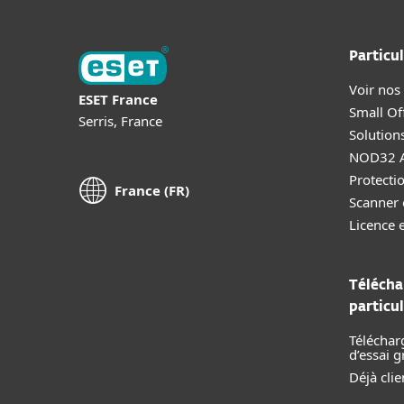
Particul
Voir nos
ESET France
Small Off
Serris, France
Solution
NOD32 A
Protectio
France (FR)
Scanner 
Licence 
Télécha
particul
Téléchar
d’essai g
Déjà clie