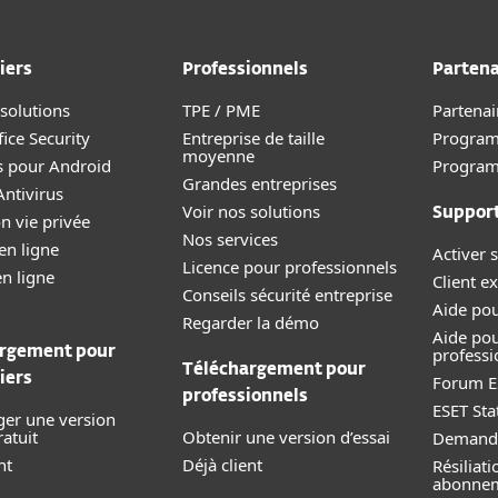
iers
Professionnels
Partena
 solutions
TPE / PME
Partenai
ice Security
Entreprise de taille
Program
moyenne
s pour Android
Progra
Grandes entreprises
ntivirus
Voir nos solutions
Suppor
n vie privée
Nos services
en ligne
Activer s
Licence pour professionnels
en ligne
Client ex
Conseils sécurité entreprise
Aide pou
Regarder la démo
Aide pou
rgement pour
professi
Téléchargement pour
iers
Forum E
professionnels
ESET Sta
ger une version
ratuit
Obtenir une version d’essai
Demande
nt
Déjà client
Résiliat
abonne