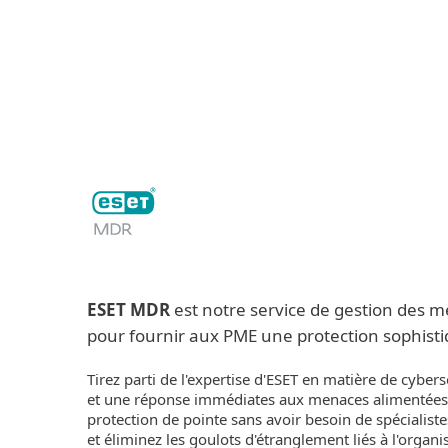
Particuliers
Entreprises
FR
Business
Off-canvas - ESET MDR and 
Plateforme ESET
Solution
PROTECT
ESET MDR
est notre service de gestion des 
pour fournir aux PME une protection sophist
Tirez parti de l'expertise d'ESET en matière de cyber
et une réponse immédiates aux menaces alimentées 
protection de pointe sans avoir besoin de spécialistes
et éliminez les goulots d'étranglement liés à l'organ