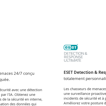
Partenaires
ESET DRU
Pourquoi choisir
s
Services
Partenaires
ESET ?
ESET Detection & Re
menaces 24/7 conçu
totalement personnalis
iquée.
Les chasseurs de menaces
sécurité avec une détection
une surveillance proactiv
par l'IA. Obtenez une
incidents de sécurité et 
 de la sécurité en interne,
Améliorez votre posture d
isation des données qui