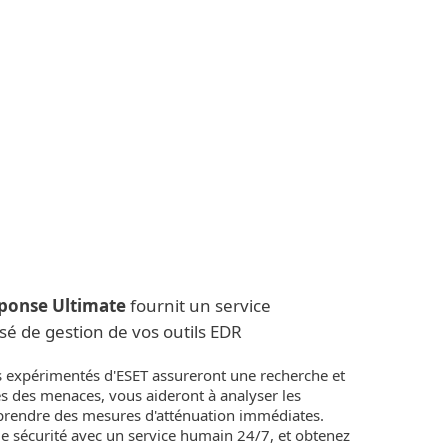
Acheter
À propos
France
Équipe
Espace
commerciale
client
sponse Ultimate
fournit un service
é de gestion de vos outils EDR
 expérimentés d'ESET assureront une recherche et
es des menaces, vous aideront à analyser les
à prendre des mesures d'atténuation immédiates.
e sécurité avec un service humain 24/7, et obtenez