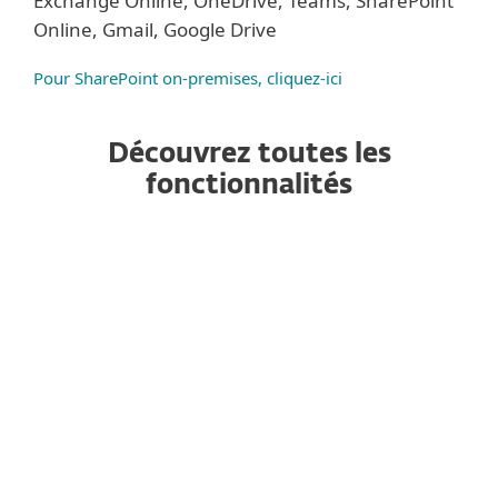
Exchange Online, OneDrive, Teams, SharePoint
Online, Gmail, Google Drive
Pour SharePoint on-premises, cliquez-ici
Découvrez toutes les
fonctionnalités
Antispam
Anti-phishing
Antimalware
Protection contre les menaces
avancées