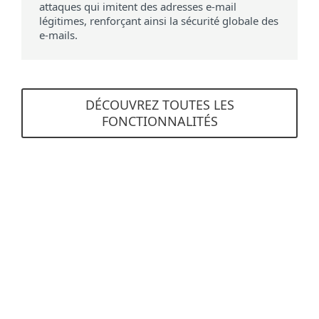
attaques qui imitent des adresses e-mail
légitimes, renforçant ainsi la sécurité globale des
e-mails.
DÉCOUVREZ TOUTES LES
FONCTIONNALITÉS
Configuration requise
Navigateurs pris en charge
Mozilla Firefox
Microsoft Edge
Google Chrome