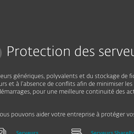
Partenaires
Pourquoi choisir
ns
Services
Partenaires
ESET ?
Protection des serve
eurs génériques, polyvalents et du stockage de fic
veurs et à l’absence de conflits afin de minimiser 
démarrages, pour une meilleure continuité des act
ous pouvons aider votre entreprise à protéger vos
Serveurs
Serveurs SharePo