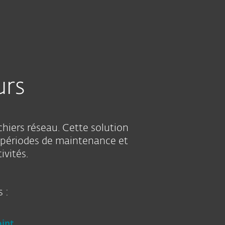
Acheter
À propos
France
ACHETER
Équipe
Espace
commerciale
client
urs
hiers réseau. Cette solution
les périodes de maintenance et
ivités.
 :
int