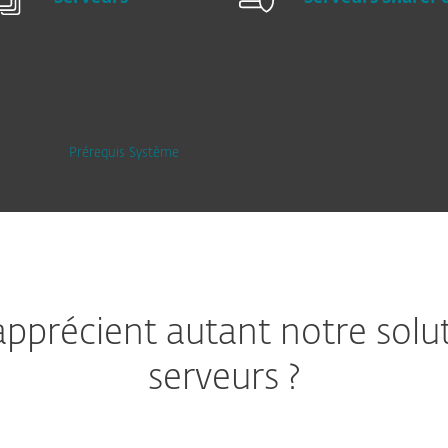
Prérequis Système
apprécient autant notre solu
serveurs ?