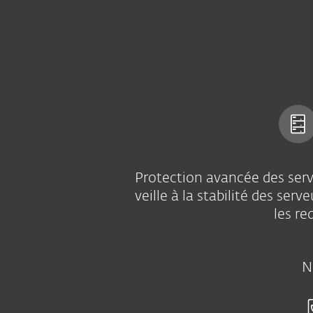
Particuliers
Entreprises
FR
Business
Server Security
Plateforme ESET
Solutio
PROTECT
Protection avancée des serv
veille à la stabilité des ser
les re
N