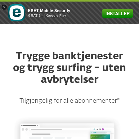
×
ESET Mobile Security
INSTALLER
MENU
GRATIS – i Google Play
Trygge banktjenester
og trygg surfing – uten
avbrytelser
Tilgjengelig for alle abonnementer*