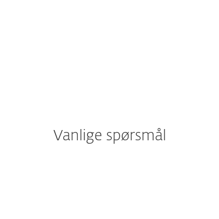
Vanlige spørsmål
Hvor kan jeg finne min
abonnementskode / offentlige
ID?