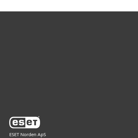
For hjemmebruk
For bedrifter
Partner
Support
Om ESET
ESET Norden ApS