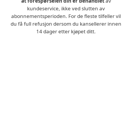
at forespørselen din er behandlet
av
kundeservice, ikke ved slutten av
abonnementsperioden. For de fleste tilfeller vil
du få full refusjon dersom du kansellerer innen
14 dager etter kjøpet ditt.
Vil du kansellere abonnementet ditt,
men sørge for at det kun varer
til
slutten av gjeldende periode?
KANSELLER AUTOMATISK FORNYELSE