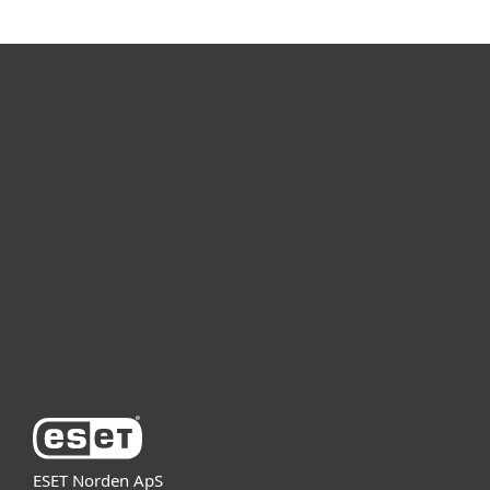
For hjemmebruk
For bedrifter
Partner
Support
Om ESET
ESET Norden ApS