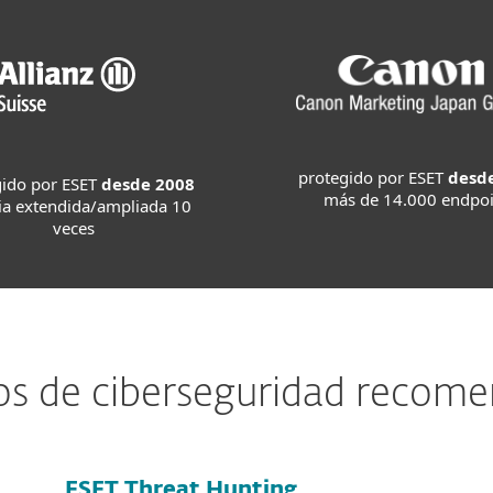
protegido por ESET
desd
gido por ESET
desde 2008
más de 14.000 endpoi
cia extendida/ampliada 10
veces
ios de ciberseguridad recom
ESET Threat Hunting