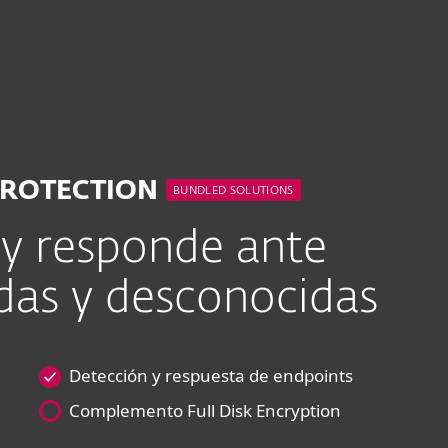
esas
Para Partners
ints
ESET Targeted Attack Protection
Servicios
¿Por qué ESET?
PROTECTION
BUNDLED SOLUTIONS
 y responde ante
as y desconocidas
Detección y respuesta de endpoints
Complemento Full Disk Encryption