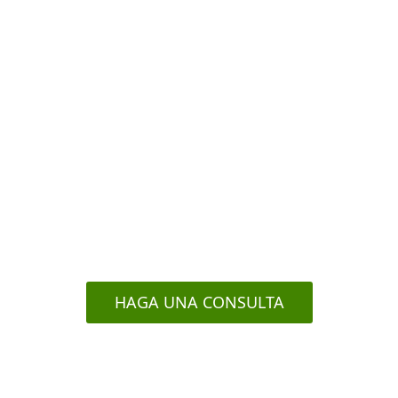
ESET Enterprise
Respuesta más 
na solución de
Permite una vis
 comportamiento de
comportamientos 
nteligencia de
de riesgos, r
ternas de ESET para
s de reputación para
day
.
HAGA UNA CONSULTA