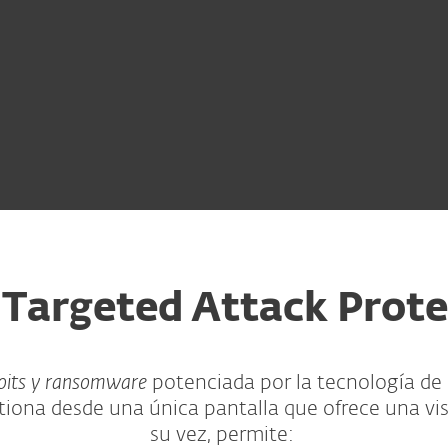
 Targeted Attack Prote
oits y ransomware
potenciada por la tecnología de 
tiona desde una única pantalla que ofrece una visi
su vez, permite: