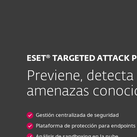
Para el Hogar
Para Empr
PE
Para empresas
Seguridad para endpo
Plataforma
Soluciones
ESET® TARGETED ATTACK 
Previene, detecta
amenazas conocid
Gestión centralizada de seguridad
Plataforma de protección para endpoints
Análisis de sandboxing en la nube